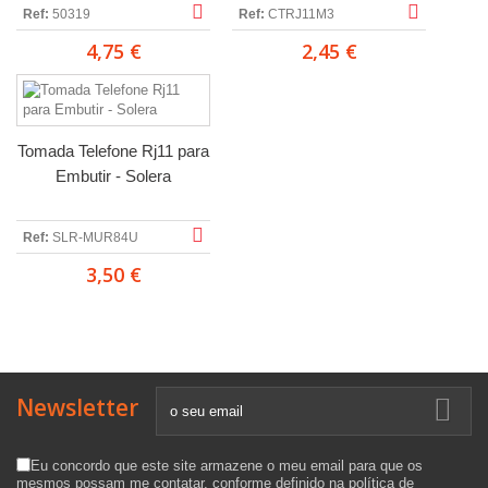
Ref:
50319
Ref:
CTRJ11M3
4,75 €
2,45 €
Tomada Telefone Rj11 para
Embutir - Solera
Ref:
SLR-MUR84U
3,50 €
Newsletter
Eu concordo que este site armazene o meu email para que os
mesmos possam me contatar, conforme definido na
política de