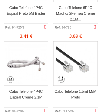
Cabo Telefone 4P4C
Cabo Telefone 6P4C
Espiral Preto 5M Blister
Macho/ 2Fêmea Creme
2.1M...
Ref:
94-725N
Ref:
94-795
3,41 €
3,89 €
Cabo Telefone 4P4C
Cabo Telefone 1.5mt M/M
Espiral Creme 2.1M
Preto
Ref:
94-720A
Ref:
CT1.5MP