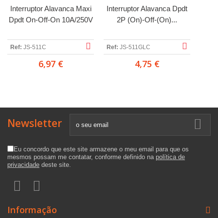
Interruptor Alavanca Maxi
Interruptor Alavanca Dpdt
Dpdt On-Off-On 10A/250V
2P (On)-Off-(On)...
Ref:
JS-511C
Ref:
JS-511GLC
6,97 €
4,75 €
Newsletter
Eu concordo que este site armazene o meu email para que os
mesmos possam me contatar, conforme definido na
política de
privacidade
deste site.
Informação