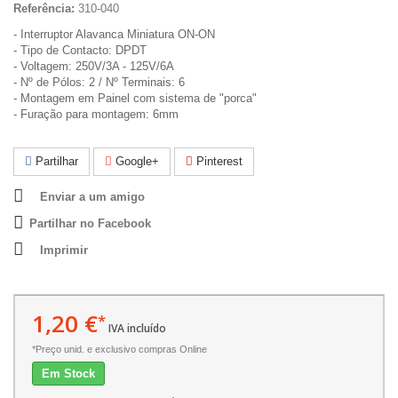
Referência:
310-040
- Interruptor Alavanca Miniatura ON-ON
- Tipo de Contacto: DPDT
- Voltagem: 250V/3A - 125V/6A
- Nº de Pólos: 2 / Nº Terminais: 6
- Montagem em Painel com sistema de "porca"
- Furação para montagem: 6mm
Partilhar
Google+
Pinterest
Enviar a um amigo
Partilhar no Facebook
Imprimir
1,20 €
*
IVA incluído
*Preço unid. e exclusivo compras Online
Em Stock