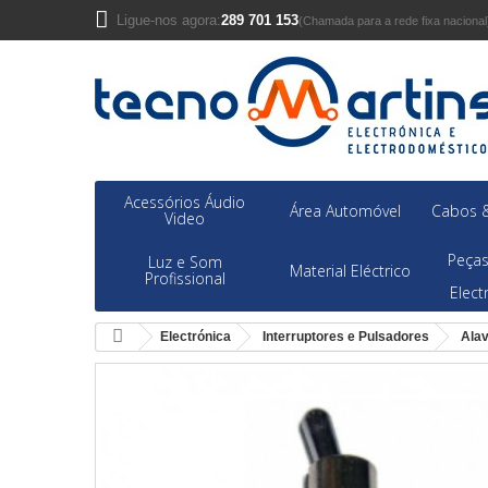
Ligue-nos agora:
289 701 153
(Chamada para a rede fixa nacional
Acessórios Áudio
Área Automóvel
Cabos &
Video
Peças
Luz e Som
Material Eléctrico
Profissional
Elec
Electrónica
Interruptores e Pulsadores
Ala