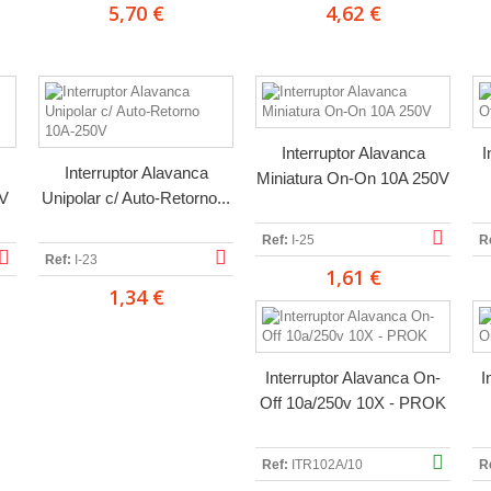
5,70 €
4,62 €
Interruptor Alavanca
I
Interruptor Alavanca
Miniatura On-On 10A 250V
0V
Unipolar c/ Auto-Retorno...
Ref:
I-25
R
Ref:
I-23
1,61 €
1,34 €
Interruptor Alavanca On-
I
Off 10a/250v 10X - PROK
Ref:
ITR102A/10
R