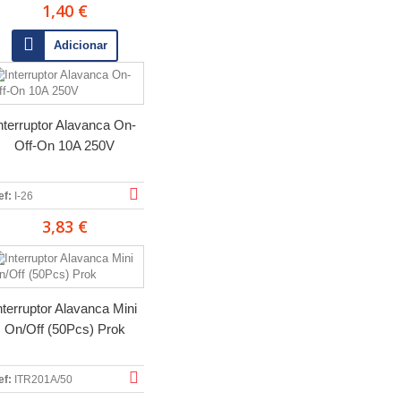
1,40 €
Adicionar
nterruptor Alavanca On-
Off-On 10A 250V
ef:
I-26
3,83 €
nterruptor Alavanca Mini
On/Off (50Pcs) Prok
ef:
ITR201A/50