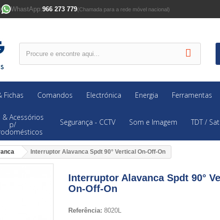
WhastApp:
966 273 779
)
(Chamada para a rede móvel nacional)
 Fichas
Comandos
Electrónica
Energia
Ferramentas
 & Acessórios
Segurança - CCTV
Som e Imagem
TDT / Sat
p/
trodomésticos
vanca
Interruptor Alavanca Spdt 90° Vertical On-Off-On
Interruptor Alavanca Spdt 90° Ve
On-Off-On
Referência:
8020L