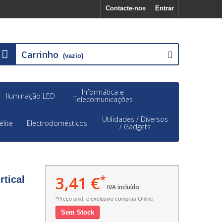
Contacte-nos
Entrar
Carrinho
(vazio)
Informática e
Iluminação LED
Telecomunicações
Utilidades / Diversos
élite
Electrodomésticos
/ Gadgets
3,41 €
*
rtical
IVA incluído
*Preço unid. e exclusivo compras Online
Sem Stock