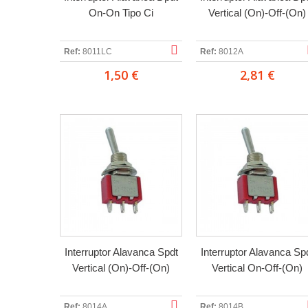
On-On Tipo Ci
Vertical (On)-Off-(On)
Ref:
8011LC
Ref:
8012A
1,50 €
2,81 €
Interruptor Alavanca Spdt
Interruptor Alavanca Sp
Vertical (On)-Off-(On)
Vertical On-Off-(On)
Ref:
8014A
Ref:
8014B