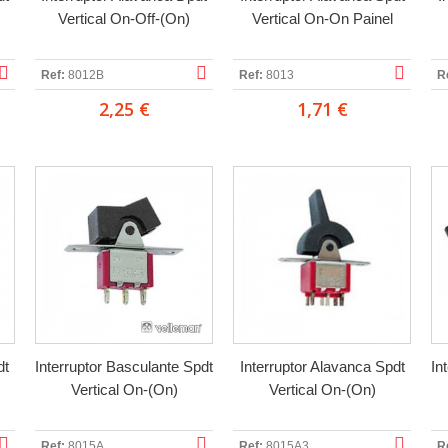
Vertical On-Off-(On)
Vertical On-On Painel
Ref:
8012B
Ref:
8013
R
2,25 €
1,71 €
dt
Interruptor Basculante Spdt
Interruptor Alavanca Spdt
In
Vertical On-(On)
Vertical On-(On)
Ref:
8015A
Ref:
8015A3
R