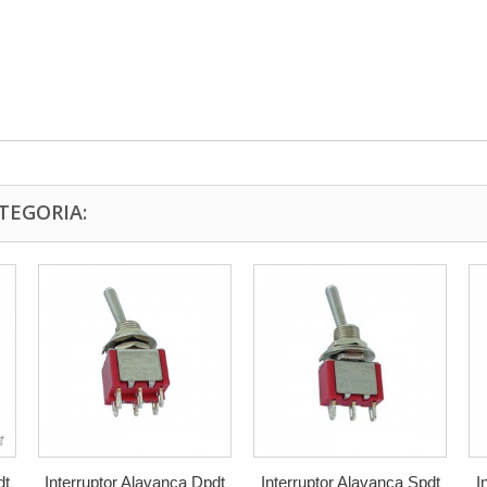
TEGORIA:
dt
Interruptor Alavanca Dpdt
Interruptor Alavanca Spdt
I