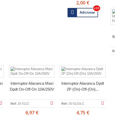
2,00 €
Adicionar
M
R
xi
Interruptor Alavanca Maxi
Interruptor Alavanca Dpdt
Dpdt On-Off-On 10A/250V
2P (On)-Off-(On)...
Ref:
JS-511C
Ref:
JS-511GLC
6,97 €
4,75 €