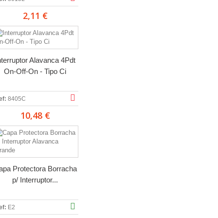
2,11 €
nterruptor Alavanca 4Pdt
On-Off-On - Tipo Ci
ef:
8405C
10,48 €
apa Protectora Borracha
p/ Interruptor...
ef:
E2