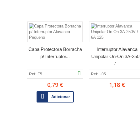
Capa Protectora Borracha
Interruptor Alavanca
p/ Interruptor...
Unipolar On-On 3A-25
/...
Ref:
E5
Ref:
I-05
0,79 €
1,18 €
Adicionar