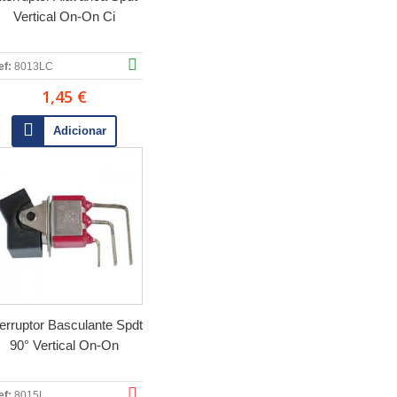
Vertical On-On Ci
ef:
8013LC
1,45 €
Adicionar
terruptor Basculante Spdt
90° Vertical On-On
ef:
8015L