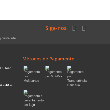
Siga-nos
e
deste site.
Métodos de Pagamento
 D. João
a para a