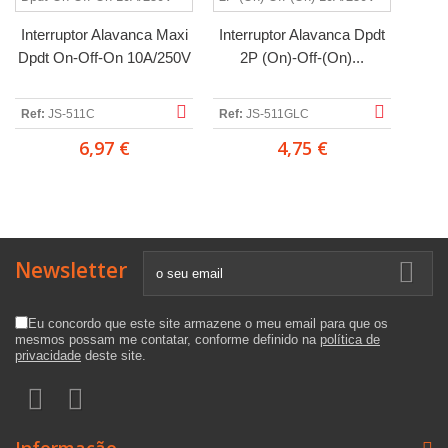
Interruptor Alavanca Maxi
Interruptor Alavanca Dpdt
Dpdt On-Off-On 10A/250V
2P (On)-Off-(On)...
Ref:
JS-511C
Ref:
JS-511GLC
6,97 €
4,75 €
Newsletter
Eu concordo que este site armazene o meu email para que os
mesmos possam me contatar, conforme definido na
política de
privacidade
deste site.