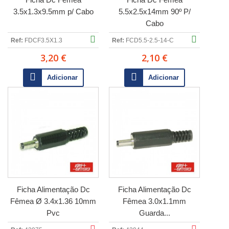
3.5x1.3x9.5mm p/ Cabo
5.5x2.5x14mm 90º P/
Cabo
Ref:
FDCF3.5X1.3
Ref:
FCD5.5-2.5-14-C
3,20 €
2,10 €
Adicionar
Adicionar
Ficha Alimentação Dc
Ficha Alimentação Dc
Fêmea Ø 3.4x1.36 10mm
Fêmea 3.0x1.1mm
Pvc
Guarda...