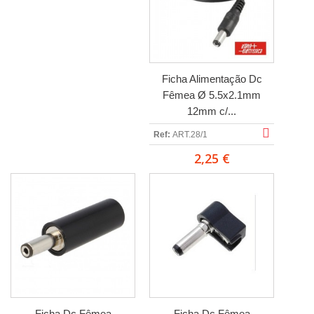
Ficha Alimentação Dc
Fêmea Ø 5.5x2.1mm
12mm c/...
Ref:
ART.28/1
2,25 €
Ficha Dc Fêmea
Ficha Dc Fêmea