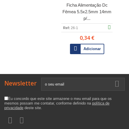
Ficha Alimentação Dc
Fêmea 5.5x2.5mm 14mm
p/...
Ref:
26-1
0,34 €
Adicionar
Newsletter
Eu concordo que este site armazene o meu email para que os
mesmos possam me contatar, conforme definido na
política de
privacidade
deste site.