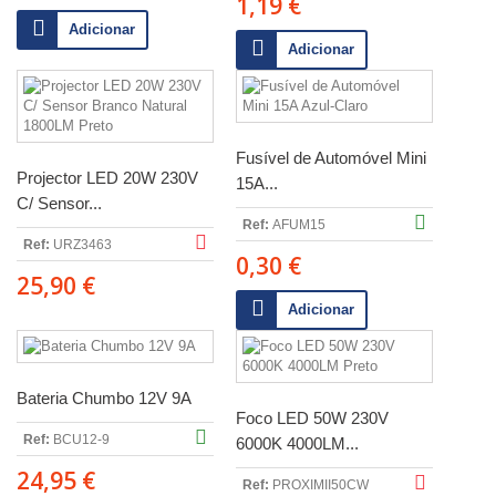
1,19 €
Adicionar
Adicionar
Fusível de Automóvel Mini
Projector LED 20W 230V
15A...
C/ Sensor...
Ref:
AFUM15
Ref:
URZ3463
0,30 €
25,90 €
Adicionar
Bateria Chumbo 12V 9A
Foco LED 50W 230V
Ref:
BCU12-9
6000K 4000LM...
24,95 €
Ref:
PROXIMII50CW