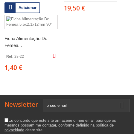
19,50 €
Adicionar
Ficha Alimentação Dc
Fêmea...
Ref:
28-22
1,40 €
Newsletter
Eu concordo que este site armazene o meu email para que os
mesmos possam me contatar, conforme definido na
política de
privacidade
deste site.