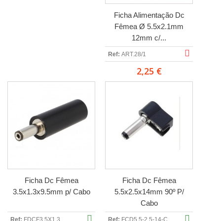
Ficha Alimentação Dc
Fêmea Ø 5.5x2.1mm
12mm c/...
Ref:
ART.28/1
2,25 €
Ficha Dc Fêmea
Ficha Dc Fêmea
3.5x1.3x9.5mm p/ Cabo
5.5x2.5x14mm 90º P/
Cabo
Ref:
FDCF3.5X1.3
Ref:
FCD5.5-2.5-14-C