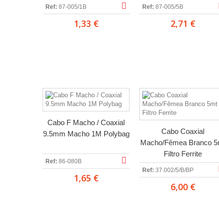
Ref:
87-005/1B
Ref:
87-005/5B
1,33 €
2,71 €
Cabo F Macho / Coaxial
Cabo Coaxial
9.5mm Macho 1M Polybag
Macho/Fêmea Branco 5
Filtro Ferrite
Ref:
86-080B
Ref:
37.002/5/B/BP
1,65 €
6,00 €