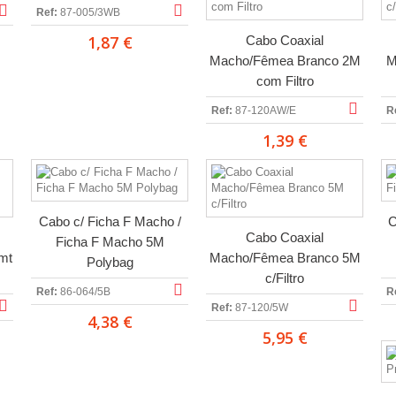
Ref:
87-005/3WB
1,87 €
Cabo Coaxial
Macho/Fêmea Branco 2M
M
com Filtro
Ref:
87-120AW/E
R
1,39 €
Cabo c/ Ficha F Macho /
C
Cabo Coaxial
Ficha F Macho 5M
mt
Macho/Fêmea Branco 5M
Polybag
c/Filtro
Ref:
86-064/5B
R
Ref:
87-120/5W
4,38 €
5,95 €