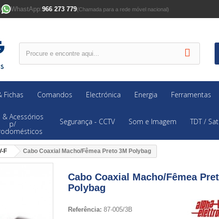
WhastApp:
966 273 779
)
(Chamada para a rede móvel nacional)
 Fichas
Comandos
Electrónica
Energia
Ferramentas
 & Acessórios
Segurança - CCTV
Som e Imagem
TDT / Sat
p/
trodomésticos
V-F
Cabo Coaxial Macho/Fêmea Preto 3M Polybag
Cabo Coaxial Macho/Fêmea Pre
Polybag
Referência:
87-005/3B