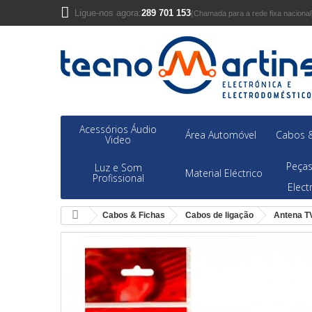
Ligue-nos agora:
289 701 153
(Chamada para a rede fixa nacional
Acessórios Áudio
Área Automóvel
Cabos &
Video
Peças
Luz e Som
Material Eléctrico
Profissional
Elec
Cabos & Fichas
Cabos de ligação
Antena T