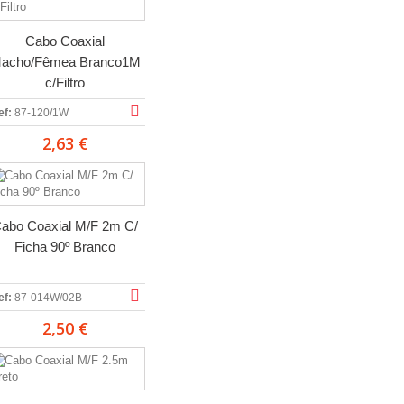
Cabo Coaxial
acho/Fêmea Branco1M
c/Filtro
ef:
87-120/1W
2,63 €
abo Coaxial M/F 2m C/
Ficha 90º Branco
ef:
87-014W/02B
2,50 €