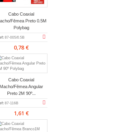
Cabo Coaxial
acho/Fêmea Preto 0.5M
Polybag
ef:
87-005/0.5B
0,78 €
Cabo Coaxial
Macho/Fêmea Angular
Preto 2M 90º...
ef:
87-116B
1,61 €