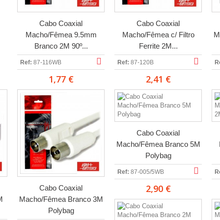
Cabo Coaxial
Cabo Coaxial
Macho/Fêmea 9.5mm
Macho/Fêmea c/ Filtro
M
Branco 2M 90º...
Ferrite 2M...
Ref:
87-116WB
Ref:
87-120B
R
1,77 €
2,41 €
Cabo Coaxial
Macho/Fêmea Branco 5M
Polybag
Ref:
87-005/5WB
R
2,90 €
Cabo Coaxial
M
Macho/Fêmea Branco 3M
Polybag