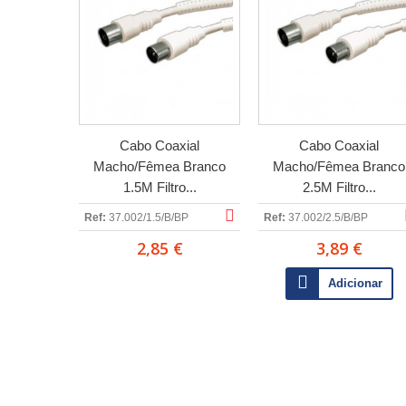
Cabo Coaxial
Cabo Coaxial
Macho/Fêmea Branco
Macho/Fêmea Branco
1.5M Filtro...
2.5M Filtro...
Ref:
37.002/1.5/B/BP
Ref:
37.002/2.5/B/BP
2,85 €
3,89 €
Adicionar