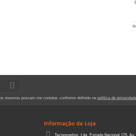
R
 os mesmos possam me contatar, conforme definido na
política de privacidad
Informação da Loja
Tecnomartins, Lda, Estrada Nacional 125, Av.