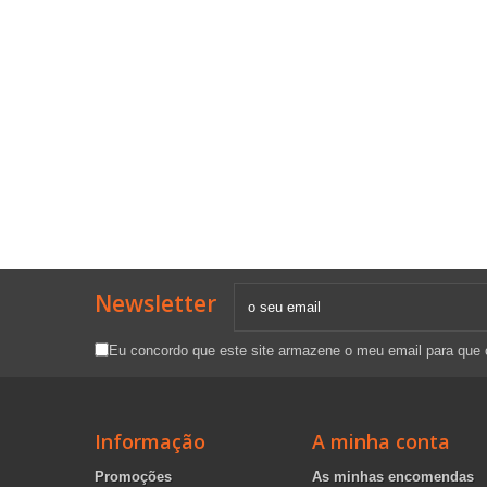
Newsletter
Eu concordo que este site armazene o meu email para que
Informação
A minha conta
Promoções
As minhas encomendas