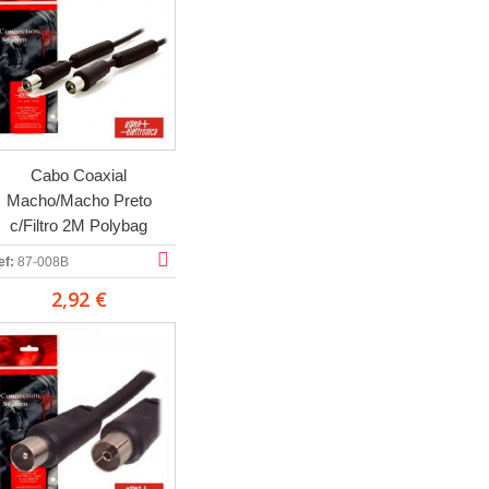
Cabo Coaxial
Macho/Macho Preto
c/Filtro 2M Polybag
ef:
87-008B
2,92 €