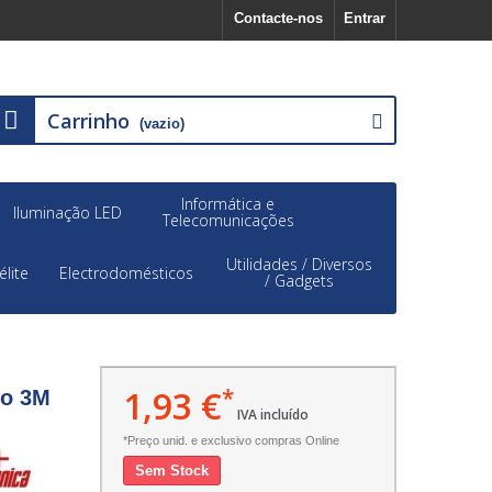
Contacte-nos
Entrar
Carrinho
(vazio)
Informática e
Iluminação LED
Telecomunicações
Utilidades / Diversos
élite
Electrodomésticos
/ Gadgets
1,93 €
*
to 3M
IVA incluído
*Preço unid. e exclusivo compras Online
Sem Stock