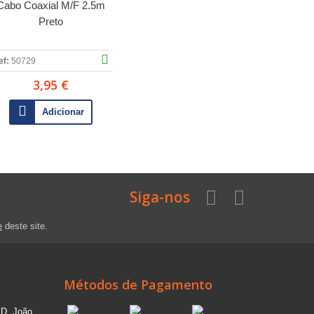
Cabo Coaxial M/F 2.5m
Preto
ef:
50729
3,95 €
Adicionar
Siga-nos
e
deste site.
Métodos de Pagamento
 D. João