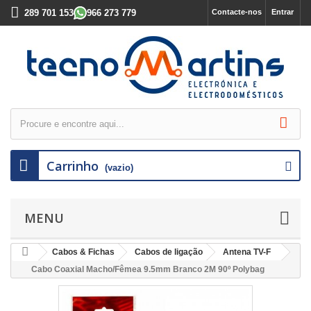
289 701 153
966 273 779
Contacte-nos
Entrar
Carrinho
(vazio)
MENU
Cabos & Fichas
Cabos de ligação
Antena TV-F
Cabo Coaxial Macho/Fêmea 9.5mm Branco 2M 90º Polybag