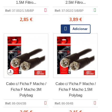
1.5M Filtro...
2.5M Filtro...
Ref:
37.002/1.5/B/BP
Ref:
37.002/2.5/B/BP
2,85 €
3,89 €
Adicionar
Cabo c/ Ficha F Macho /
Cabo c/ Ficha F Macho /
Ficha F Macho 3M
Ficha F Macho 1.5M
Polybag
Polybag
Ref:
86-064/3B
Ref:
86-064B