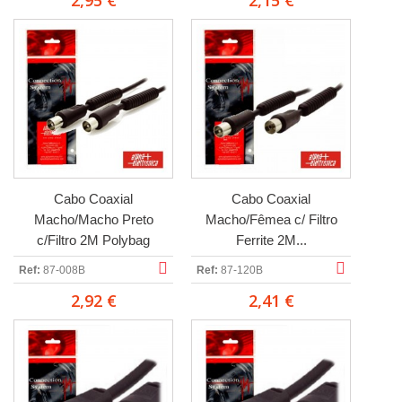
2,95 €
2,15 €
Cabo Coaxial
Cabo Coaxial
Macho/Macho Preto
Macho/Fêmea c/ Filtro
c/Filtro 2M Polybag
Ferrite 2M...
Ref:
87-008B
Ref:
87-120B
2,92 €
2,41 €