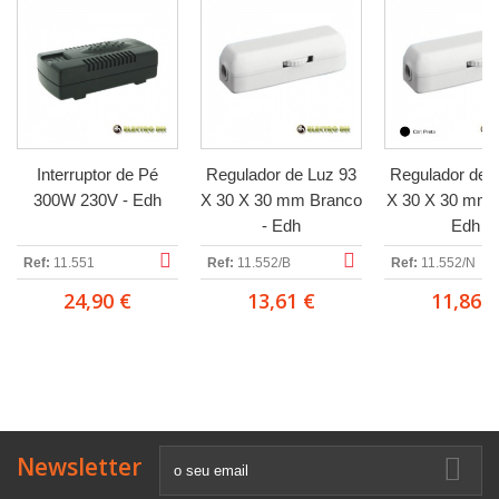
Interruptor de Pé
Regulador de Luz 93
Regulador de 
300W 230V - Edh
X 30 X 30 mm Branco
X 30 X 30 mm P
- Edh
Edh
Ref:
11.551
Ref:
11.552/B
Ref:
11.552/N
24,90 €
13,61 €
11,86 €
Newsletter