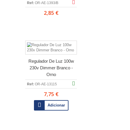
Ref:
OR-AE-1393/B
2,85 €
Regulador De Luz 100w
230v Dimmer Branco -
Orno
Ref:
OR-AE-13115
7,75 €
Adicionar