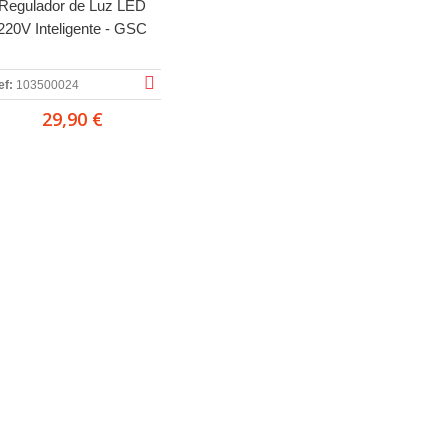
Regulador de Luz LED
220V Inteligente - GSC
ef:
103500024
29,90 €