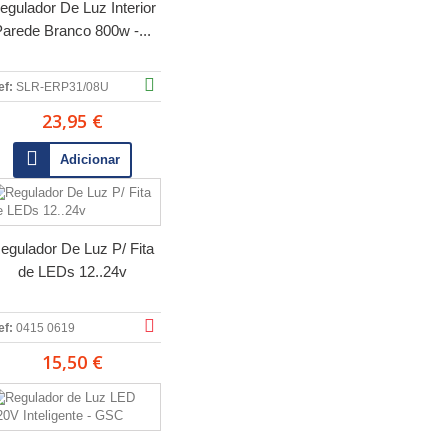
egulador De Luz Interior
arede Branco 800w -...
ef:
SLR-ERP31/08U
23,95 €
Adicionar
egulador De Luz P/ Fita
de LEDs 12..24v
ef:
0415 0619
15,50 €