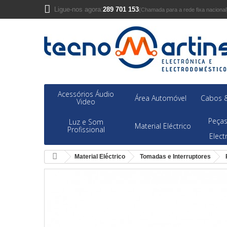
Ligue-nos agora:
289 701 153
(Chamada para a rede fixa nacional
Acessórios Áudio
Área Automóvel
Cabos &
Video
Peças
Luz e Som
Material Eléctrico
Profissional
Elec
Material Eléctrico
Tomadas e Interruptores