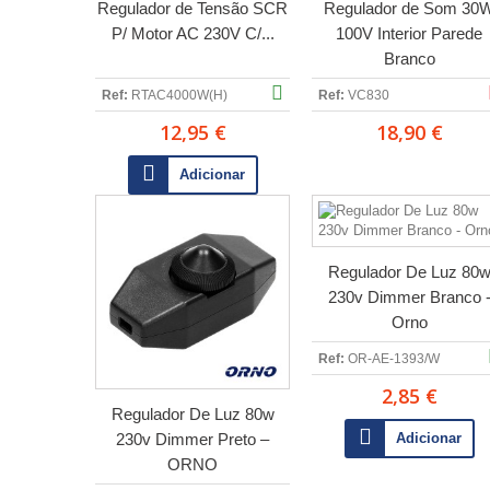
Regulador de Tensão SCR
Regulador de Som 30
P/ Motor AC 230V C/...
100V Interior Parede
Branco
Ref:
RTAC4000W(H)
Ref:
VC830
12,95 €
18,90 €
Adicionar
Regulador De Luz 80
230v Dimmer Branco 
Orno
Ref:
OR-AE-1393/W
2,85 €
Regulador De Luz 80w
230v Dimmer Preto –
Adicionar
ORNO