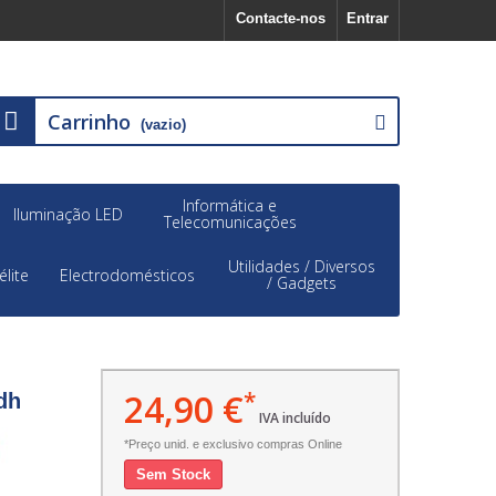
Contacte-nos
Entrar
Carrinho
(vazio)
Informática e
Iluminação LED
Telecomunicações
Utilidades / Diversos
élite
Electrodomésticos
/ Gadgets
24,90 €
*
dh
IVA incluído
*Preço unid. e exclusivo compras Online
Sem Stock