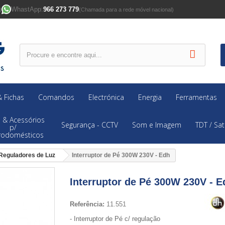
WhastApp:
966 273 779
)
(Chamada para a rede móvel nacional)
 Fichas
Comandos
Electrónica
Energia
Ferramentas
 & Acessórios
Segurança - CCTV
Som e Imagem
TDT / Sat
p/
trodomésticos
Reguladores de Luz
Interruptor de Pé 300W 230V - Edh
Interruptor de Pé 300W 230V - E
Referência:
11.551
- Interruptor de Pé c/ regulação