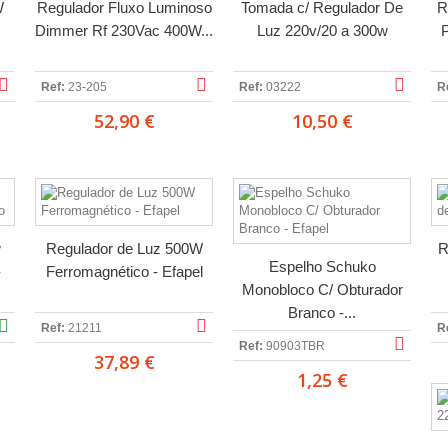
W
Regulador Fluxo Luminoso
Tomada c/ Regulador De
R
Dimmer Rf 230Vac 400W...
Luz 220v/20 a 300w
P
Ref:
23-205
Ref:
03222
R
52,90 €
10,50 €
w
Regulador de Luz 500W
R
Espelho Schuko
-
Ferromagnético - Efapel
Monobloco C/ Obturador
Branco -...
Ref:
21211
R
Ref:
90903TBR
37,89 €
1,25 €