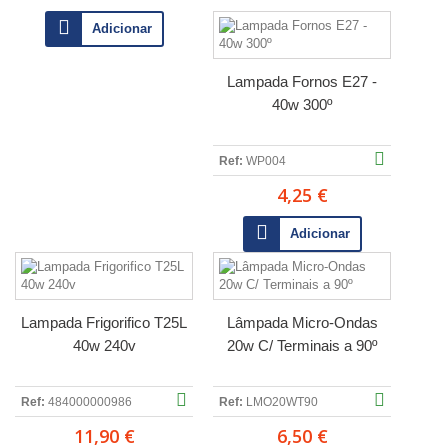
Adicionar
Lampada Fornos E27 -
40w 300º
Ref:
WP004
4,25 €
Adicionar
Lampada Frigorifico T25L
Lâmpada Micro-Ondas
40w 240v
20w C/ Terminais a 90º
Ref:
484000000986
Ref:
LMO20WT90
11,90 €
6,50 €