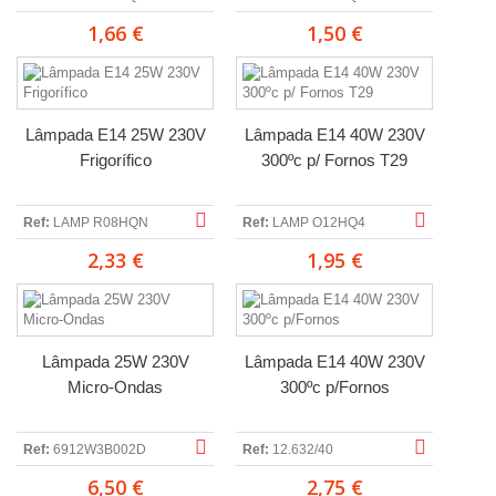
1,66 €
1,50 €
Lâmpada E14 25W 230V
Lâmpada E14 40W 230V
Frigorífico
300ºc p/ Fornos T29
Ref:
LAMP R08HQN
Ref:
LAMP O12HQ4
2,33 €
1,95 €
Lâmpada 25W 230V
Lâmpada E14 40W 230V
Micro-Ondas
300ºc p/Fornos
Ref:
6912W3B002D
Ref:
12.632/40
6,50 €
2,75 €