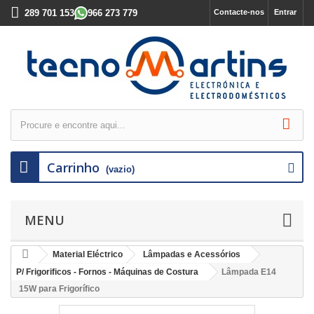
289 701 153
966 273 779
Contacte-nos
Entrar
Carrinho
(vazio)
MENU
Material Eléctrico
Lâmpadas e Acessórios
P/ Frigorificos - Fornos - Máquinas de Costura
Lâmpada E14
15W para Frigorífico