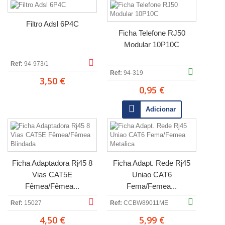
Filtro Adsl 6P4C
Ficha Telefone RJ50
Modular 10P10C
Ref:
94-973/1
Ref:
94-319
3,50 €
0,95 €
Adicionar
Ficha Adaptadora Rj45 8
Ficha Adapt. Rede Rj45
Vias CAT5E
Uniao CAT6
Fêmea/Fêmea...
Fema/Femea...
Ref:
15027
Ref:
CCBW89011ME
4,50 €
5,99 €