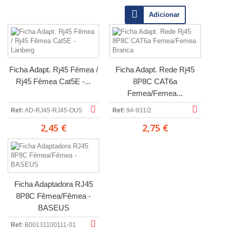
Adicionar
Ficha Adapt. Rj45 Fêmea /
Ficha Adapt. Rede Rj45
Rj45 Fêmea Cat5E -...
8P8C CAT6a
Femea/Femea...
Ref:
AD-RJ45-RJ45-OU5
Ref:
94-931/2
2,45 €
2,75 €
Ficha Adaptadora RJ45
8P8C Fêmea/Fêmea -
BASEUS
Ref:
B00131100111-01