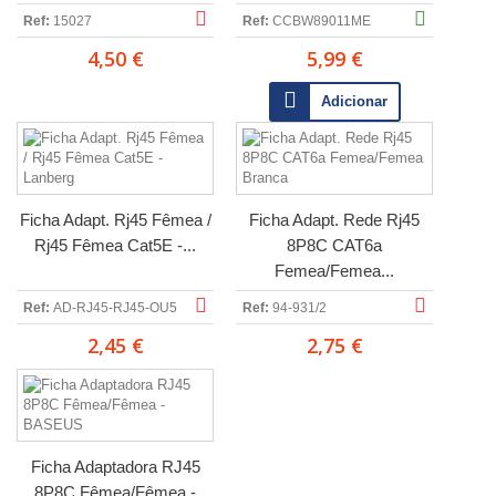
Ref:
15027
Ref:
CCBW89011ME
4,50 €
5,99 €
Adicionar
Ficha Adapt. Rj45 Fêmea /
Ficha Adapt. Rede Rj45
Rj45 Fêmea Cat5E -...
8P8C CAT6a
Femea/Femea...
Ref:
AD-RJ45-RJ45-OU5
Ref:
94-931/2
2,45 €
2,75 €
Ficha Adaptadora RJ45
8P8C Fêmea/Fêmea -