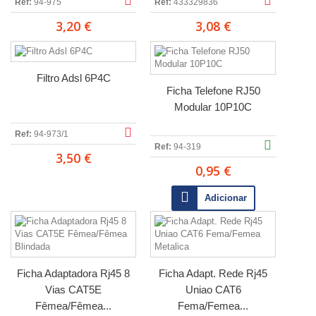
Ref:
94-975
Ref:
433329836
3,20 €
3,08 €
Filtro Adsl 6P4C
Ficha Telefone RJ50
Modular 10P10C
Ref:
94-973/1
Ref:
94-319
3,50 €
0,95 €
Adicionar
Ficha Adaptadora Rj45 8
Ficha Adapt. Rede Rj45
Vias CAT5E
Uniao CAT6
Fêmea/Fêmea...
Fema/Femea...