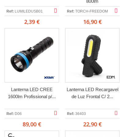
800lm
Ref:
LUMILEDUSB01
Ref:
TORCH-FREEDOM
2,39 €
16,90 €
Lanterna LED CREE
Lanterna LED Recargavel
1600lm Profissional p/...
de Luz Frontal C/ 2...
Ref:
D06
Ref:
36403
89,00 €
22,90 €