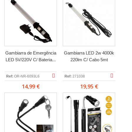
Gambiarra de Emergência
Gambiarra LED 2w 4000k
LED 5V/220V C/ Bateria...
220lm C/ Cabo 5mt
Ref:
OR-NR-6093L6
Ref:
271038
14,99 €
19,95 €