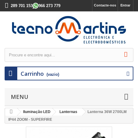
289 701 153
966 273 779
Contacte-nos
Entrar
Carrinho
(vazio)
MENU
Iluminação LED
Lanternas
Lanterna 36W 2700LM
IP44 ZOOM - SUPERFIRE