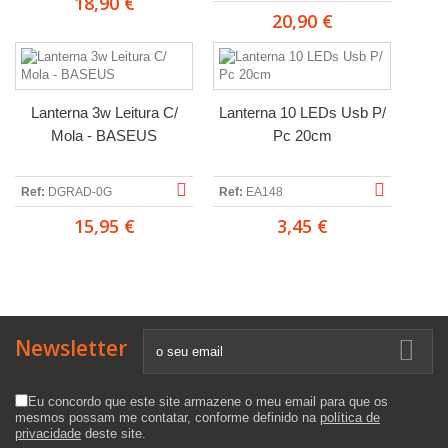
18,90 €
20,90 €
Lanterna 3w Leitura C/
Lanterna 10 LEDs Usb P/
Mola - BASEUS
Pc 20cm
Ref:
DGRAD-0G
Ref:
EA148
15,95 €
3,45 €
Newsletter
Eu concordo que este site armazene o meu email para que os
mesmos possam me contatar, conforme definido na
política de
privacidade
deste site.