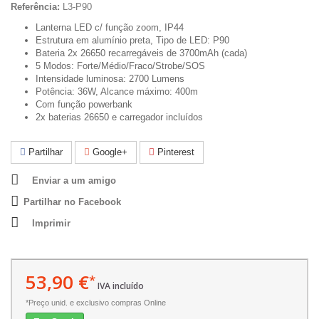
Referência:
L3-P90
Lanterna LED c/ função zoom, IP44
Estrutura em alumínio preta, Tipo de LED: P90
Bateria 2x 26650 recarregáveis de 3700mAh (cada)
5 Modos: Forte/Médio/Fraco/Strobe/SOS
Intensidade luminosa: 2700 Lumens
Potência: 36W, Alcance máximo: 400m
Com função powerbank
2x baterias 26650 e carregador incluídos
Partilhar
Google+
Pinterest
Enviar a um amigo
Partilhar no Facebook
Imprimir
53,90 €
*
IVA incluído
*Preço unid. e exclusivo compras Online