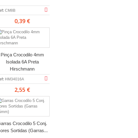
ef:
CM8B
0,39 €
Pinça Crocodilo 4mm
Isolada 6A Preta
Hirschmann
ef:
HM34016A
2,55 €
arras Crocodilo 5 Conj.
ores Sortidas (Garras...