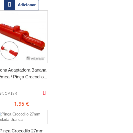
Adicionar
icha Adaptadora Banana
mea / Pinça Crocodilo...
ef:
CM18R
1,95 €
Pinça Crocodilo 27mm