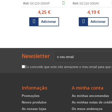
Ref:
GC110-200AP
Ref:
GC110-200AV
4,25 €
4,19 €
Adicionar
Adicionar
Newsletter
Eu concordo que este site armazene o meu email para que
Informação
A minha conta
Promoções
As minhas encomendas
Novos produtos
As minhas notas de crédi
As nossas lojas
Os meus endereços