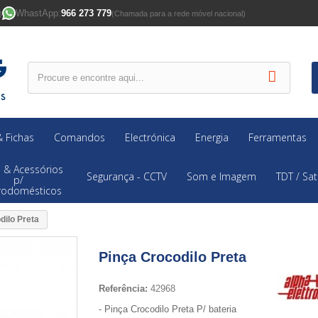
WhastApp:
966 273 779
)
(Chamada para a rede móvel nacional)
 Fichas
Comandos
Electrónica
Energia
Ferramentas
 & Acessórios
Segurança - CCTV
Som e Imagem
TDT / Sat
p/
trodomésticos
dilo Preta
Pinça Crocodilo Preta
Referência:
42968
- Pinça Crocodilo Preta P/ bateria