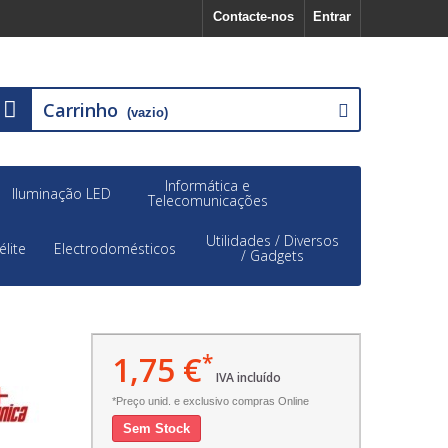
Contacte-nos
Entrar
Carrinho
(vazio)
Informática e
Iluminação LED
Telecomunicações
Utilidades / Diversos
élite
Electrodomésticos
/ Gadgets
1,75 €
*
IVA incluído
*Preço unid. e exclusivo compras Online
Sem Stock