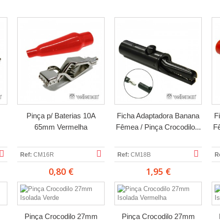
Pinça p/ Baterias 10A
Ficha Adaptadora Banana
F
65mm Vermelha
Fêmea / Pinça Crocodilo...
Fê
Ref:
CM16R
Ref:
CM18B
R
0,80 €
1,95 €
m
Pinça Crocodilo 27mm
Pinça Crocodilo 27mm