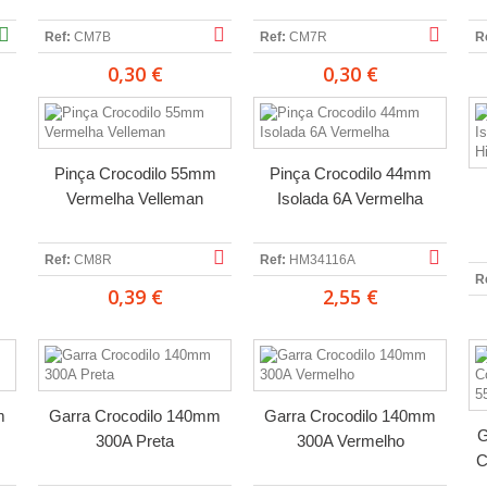
Ref:
CM7B
Ref:
CM7R
R
0,30 €
0,30 €
Pinça Crocodilo 55mm
Pinça Crocodilo 44mm
Vermelha Velleman
Isolada 6A Vermelha
Ref:
CM8R
Ref:
HM34116A
R
0,39 €
2,55 €
m
Garra Crocodilo 140mm
Garra Crocodilo 140mm
G
300A Preta
300A Vermelho
C