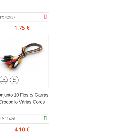
ef:
42937
1,75 €
njunto 10 Fios c/ Garras
Crocodilo Várias Cores
ef:
11426
4,10 €