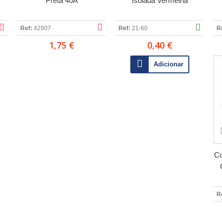
Preta 40A
Isolada Vermelha
Ref:
42907
Ref:
21-60
R
1,75 €
0,40 €
Adicionar
Co
R