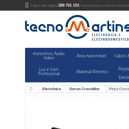
Ligue-nos agora:
289 701 153
(Chamada para a rede fixa nacional
Acessórios Áudio
Área Automóvel
Cabos &
Video
Peças
Luz e Som
Material Eléctrico
Profissional
Elec
Electrónica
Garras Crocodilos
Pinça Croco