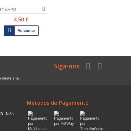
ef:
96-763
4,50 €
Adicionar
Siga-nos
e
deste site.
Métodos de Pagamento
 D. João