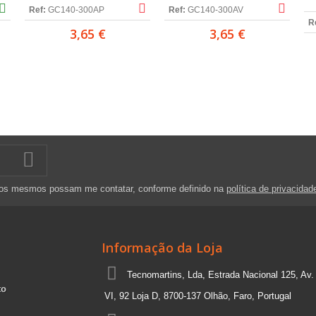
Ref:
GC140-300AP
Ref:
GC140-300AV
R
3,65 €
3,65 €
 os mesmos possam me contatar, conforme definido na
política de privacidad
Informação da Loja
Tecnomartins, Lda, Estrada Nacional 125, Av.
to
VI, 92 Loja D, 8700-137 Olhão, Faro, Portugal