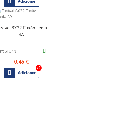
Adicionar
usível 6X32 Fusão Lenta
4A
ef:
6FU4N
0,45 €
Adicionar