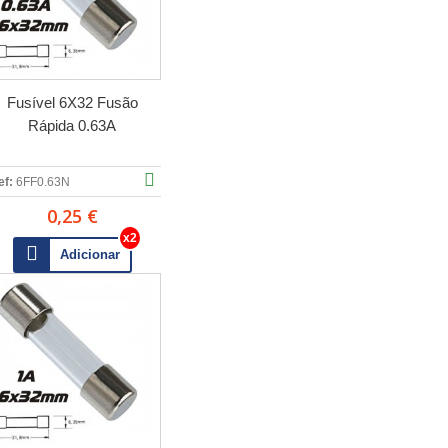
Fusível 6X32 Fusão
Rápida 0.63A
ef:
6FF0.63N
0,25 €
Adicionar