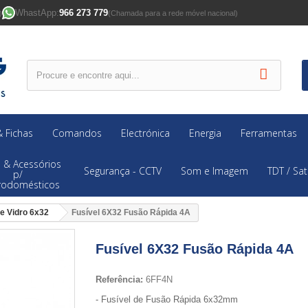
WhastApp:
966 273 779
)
(Chamada para a rede móvel nacional)
 Fichas
Comandos
Electrónica
Energia
Ferramentas
 & Acessórios
Segurança - CCTV
Som e Imagem
TDT / Sat
p/
trodomésticos
de Vidro 6x32
Fusível 6X32 Fusão Rápida 4A
Fusível 6X32 Fusão Rápida 4A
Referência:
6FF4N
- Fusível de Fusão Rápida 6x32mm