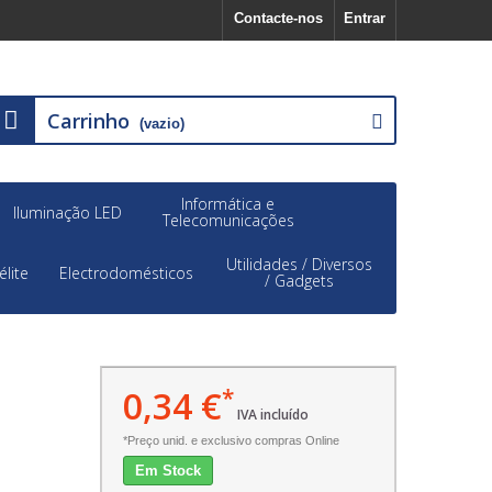
Contacte-nos
Entrar
Carrinho
(vazio)
Informática e
Iluminação LED
Telecomunicações
Utilidades / Diversos
élite
Electrodomésticos
/ Gadgets
0,34 €
*
IVA incluído
*Preço unid. e exclusivo compras Online
Em Stock