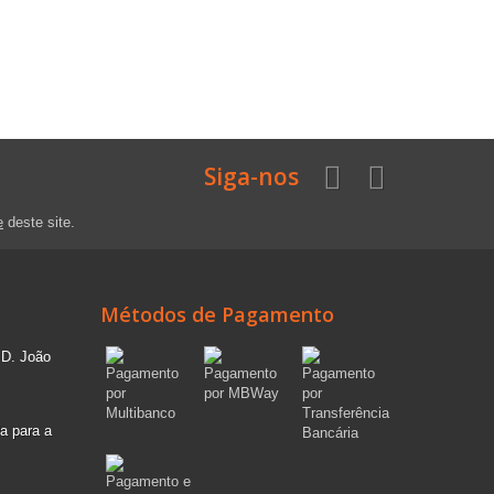
Siga-nos
e
deste site.
Métodos de Pagamento
 D. João
a para a