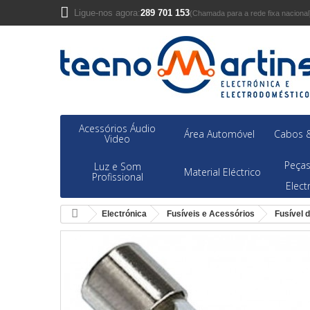
Ligue-nos agora:
289 701 153
(Chamada para a rede fixa nacional
Acessórios Áudio
Área Automóvel
Cabos &
Video
Peças
Luz e Som
Material Eléctrico
Profissional
Elec
Electrónica
Fusíveis e Acessórios
Fusível 