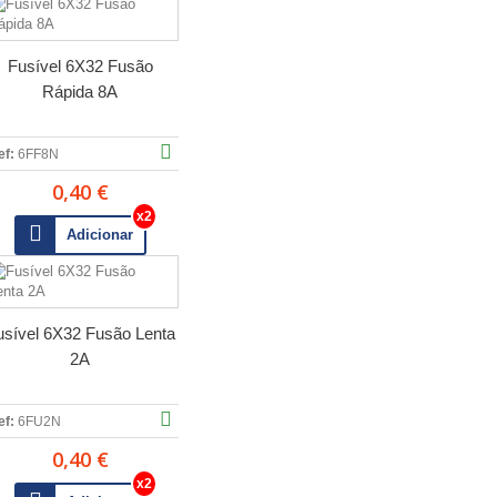
Fusível 6X32 Fusão
Rápida 8A
ef:
6FF8N
0,40 €
Adicionar
usível 6X32 Fusão Lenta
2A
ef:
6FU2N
0,40 €