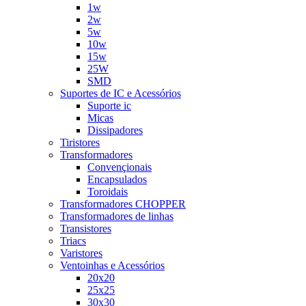
1w
2w
5w
10w
15w
25W
SMD
Suportes de IC e Acessórios
Suporte ic
Micas
Dissipadores
Tiristores
Transformadores
Convençionais
Encapsulados
Toroidais
Transformadores CHOPPER
Transformadores de linhas
Transistores
Triacs
Varistores
Ventoinhas e Acessórios
20x20
25x25
30x30