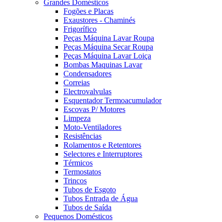
Grandes Domésticos
Fogões e Placas
Exaustores - Chaminés
Frigorífico
Peças Máquina Lavar Roupa
Peças Máquina Secar Roupa
Peças Máquina Lavar Loiça
Bombas Maquinas Lavar
Condensadores
Correias
Electrovalvulas
Esquentador Termoacumulador
Escovas P/ Motores
Limpeza
Moto-Ventiladores
Resistências
Rolamentos e Retentores
Selectores e Interruptores
Térmicos
Termostatos
Trincos
Tubos de Esgoto
Tubos Entrada de Água
Tubos de Saída
Pequenos Domésticos