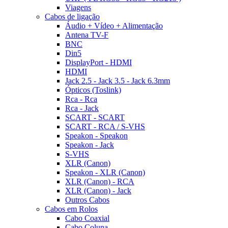
Viagens
Cabos de ligação
Áudio + Vídeo + Alimentação
Antena TV-F
BNC
Din5
DisplayPort - HDMI
HDMI
Jack 2.5 - Jack 3.5 - Jack 6.3mm
Ópticos (Toslink)
Rca - Rca
Rca - Jack
SCART - SCART
SCART - RCA / S-VHS
Speakon - Speakon
Speakon - Jack
S-VHS
XLR (Canon)
Speakon - XLR (Canon)
XLR (Canon) - RCA
XLR (Canon) - Jack
Outros Cabos
Cabos em Rolos
Cabo Coaxial
Cabo Coluna