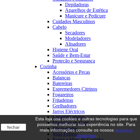
Depiladoras
Aparelhos de Estética
Manicure e Pedicure
Cuidados Masculinos
Cabelo
Secadores
Modeladores
Alisadores
Higiene Oral
Saúde e Bem-Estar
Proteção e Segurança
Cozinha
Acessórios e Peças
Balanças
Batereiras
Espremedores Citrinos
Fogareiros
Fritadeiras
Grelhadores
Jarros Eléctricos
Liquidificadoras
Esta loja usa cookies e outras tecnologias para que
Maquinas de Café
possamos melhorar sua experiência no site. Para
fechar
Micro-ondas
mais informações consulte os nossos
termos e
Mini-Fornos
condições
.
Robot e Maq. de Cozinha