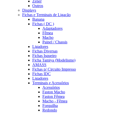
Zener
Outros
Displays
Fichas e Terminais de Ligação
Banana
Fichas ( DC )
Adaptadores
Fêmea
Macho
Painel / Chassis
Ligadores
Fichas Diversas
Fichas Isqueiro
Ficha Tamiya (Modelismo)
AMASS
Fichas p/ Circuito Impresso
Fichas IDC
Ligadores
Terminais e Acessórios
Acessórios
Faston Macho
Faston Fêmea
Macho - Fêmea
Forquilha
Redondo