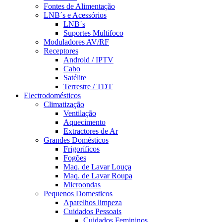
Fontes de Alimentação
LNB´s e Acessórios
LNB´s
Suportes Multifoco
Moduladores AV/RF
Receptores
Android / IPTV
Cabo
Satélite
Terrestre / TDT
Electrodomésticos
Climatização
Ventilação
Aquecimento
Extractores de Ar
Grandes Domésticos
Frigoríficos
Fogões
Maq. de Lavar Louça
Maq. de Lavar Roupa
Microondas
Pequenos Domesticos
Aparelhos limpeza
Cuidados Pessoais
Cuidados Femininos