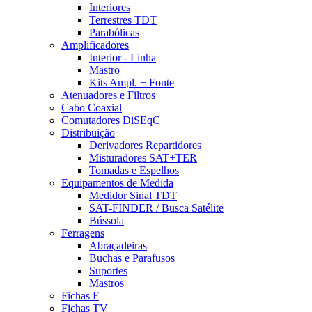
Interiores
Terrestres TDT
Parabólicas
Amplificadores
Interior - Linha
Mastro
Kits Ampl. + Fonte
Atenuadores e Filtros
Cabo Coaxial
Comutadores DiSEqC
Distribuição
Derivadores Repartidores
Misturadores SAT+TER
Tomadas e Espelhos
Equipamentos de Medida
Medidor Sinal TDT
SAT-FINDER / Busca Satélite
Bússola
Ferragens
Abraçadeiras
Buchas e Parafusos
Suportes
Mastros
Fichas F
Fichas TV