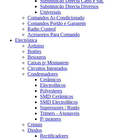
Substituição Directa Cabo e Sat.
Substituição Directa Diversos
Universais
Comandos Ar-Condicionado
Comandos Portão e Garagem
Radio Control
Acessorios Para Comando
Electrónica
Arduino
Botões
Besouros
Caixas p/ Montagem
Circuitos Integrados
Condensadores
Cerâmicos
Electrolíticos
Polyesteres
SMD Cerâmicos
SMD Electrolíticos
Supressores / Ruido
Trimers - Ajustaveis
P/ motores
Cristais
Diodos
Rectificadores