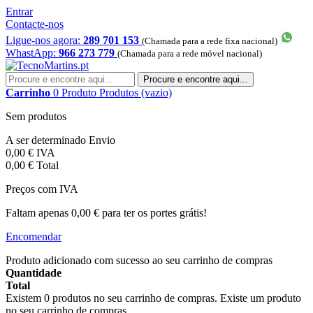
Entrar
Contacte-nos
Ligue-nos agora:
289 701 153
(Chamada para a rede fixa nacional)
WhastApp:
966 273 779
(Chamada para a rede móvel nacional)
Procure e encontre aqui...
Carrinho
0
Produto
Produtos
(vazio)
Sem produtos
A ser determinado
Envio
0,00 €
IVA
0,00 €
Total
Preços com IVA
Faltam apenas
0,00 €
para ter os portes grátis!
Encomendar
Produto adicionado com sucesso ao seu carrinho de compras
Quantidade
Total
Existem
0
produtos no seu carrinho de compras.
Existe um produto
no seu carrinho de compras.