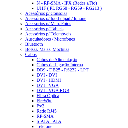
N - RP-SMA - IPX (Redes s/Fio)
UHF ( PL RG58 - RG59 - RG213 )
Acessórios p/ Consolas
Acessórios p/ Ipod / Ipad / Iphone
Acessórios p/ Maq. Fotos
Acessórios p/ Tablets
Acessórios p/ Telemóveis
Auscultadores / Microfones
Bluetooth
Bolsas, Malas, Mochilas
Cabos
Cabos de Alimentação
Cabos de Ligação Interna
DB9 - DB25 - RS232 - LPT
DVI - DVI
DVI - HDMI
DVI - VGA
DVI - VGA RGB
Fibra Óptica
FireWire
Ps/2
Rede RJ45
RP-SMA
S-ATA - ATA
Telefone