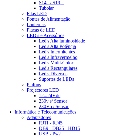
S14.../ S19...
Tubolar
Fitas LED
Fontes de Alimentação
Lanternas
Placas de LED
LED's e Acessórios
Led's Alta luminosidade
Led's Alta Potênçia
Led's Intermitentes
Led's Infravermelho
Led's Multi-Color
Led's Rectangulares
Led's Diversos
Suportes de LEDs
Plafons
Projectores LED
12...24Vdc
230v s/ Sensor
230V c/ Sensor
Informática e Telecomunicações
Adaptadores
RJ11 - RJ45
DB9 - DB25 - HD15
USB - Ps/2