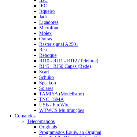
IDC
IEC
Isqueiro
Jack
Ligadores
Microfone
Molex
Outras
Raster signal A2501
Rca
Reboque
RJ10 - RJ11 - RJ12 (Telefone)
RJ45 - RJ50 Capas (Rede)
Scart
Schuko
Speakon
Solares
TAMIYA (Modelismo)
TNC - SMA
USB / FireWire
WTWCS Multifunções
Comandos
Telecomandos
Originais
Programados Equiv. ao Original