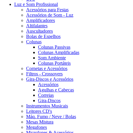
Luz e Som Profissional
Acessórios para Festas
Acessórios de Som - Luz
Amplificadores
Altifalantes
Auscultadores
Bolas de Espelhos
Colunas
Colunas Passivas
Colunas Amplificadas
Som Ambiente
Colunas Portáteis
Cornetas e Acessórios
Filtros - Crossovers
Gira-Discos e Acessórios
Acessórios
Agulhas e Cabeças
Correias
Gira-Discos
Instrumentos Musicais
Leitores CD's
Máq. Fumo / Neve / Bolas
Mesas Mistura
Megafones
Microfones & Acessórios