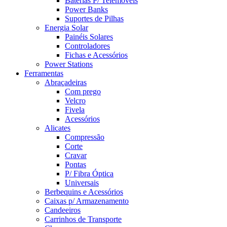
Baterias P/ Telemóveis
Power Banks
Suportes de Pilhas
Energia Solar
Painéis Solares
Controladores
Fichas e Acessórios
Power Stations
Ferramentas
Abraçadeiras
Com prego
Velcro
Fivela
Acessórios
Alicates
Compressão
Corte
Cravar
Pontas
P/ Fibra Óptica
Universais
Berbequins e Acessórios
Caixas p/ Armazenamento
Candeeiros
Carrinhos de Transporte