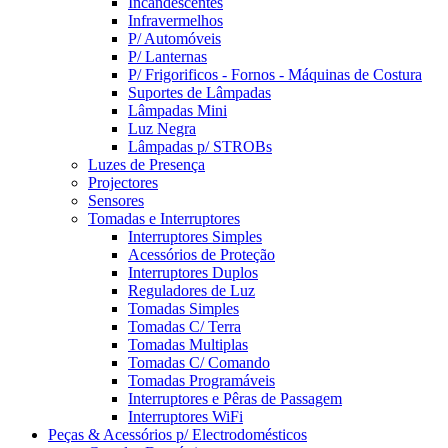
Incandescentes
Infravermelhos
P/ Automóveis
P/ Lanternas
P/ Frigorificos - Fornos - Máquinas de Costura
Suportes de Lâmpadas
Lâmpadas Mini
Luz Negra
Lâmpadas p/ STROBs
Luzes de Presença
Projectores
Sensores
Tomadas e Interruptores
Interruptores Simples
Acessórios de Proteção
Interruptores Duplos
Reguladores de Luz
Tomadas Simples
Tomadas C/ Terra
Tomadas Multiplas
Tomadas C/ Comando
Tomadas Programáveis
Interruptores e Pêras de Passagem
Interruptores WiFi
Peças & Acessórios p/ Electrodomésticos