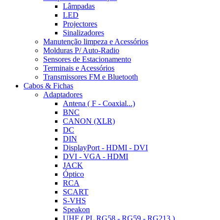
Lâmpadas
LED
Projectores
Sinalizadores
Manutenção limpeza e Acessórios
Molduras P/ Auto-Radio
Sensores de Estacionamento
Terminais e Acessórios
Transmissores FM e Bluetooth
Cabos & Fichas
Adaptadores
Antena ( F - Coaxial...)
BNC
CANON (XLR)
DC
DIN
DisplayPort - HDMI - DVI
DVI - VGA - HDMI
JACK
Óptico
RCA
SCART
S-VHS
Speakon
UHF ( PL RG58 - RG59 - RG213 )