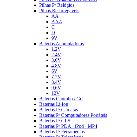
Pilhas P/ Relógios
Pilhas Recarregaveis
AA
AAA
C
D
9V
Baterias Acumuladoras
1.2V
2.4V
3.6V
4.8V
6V
7.2V
8.4V
9,6V
12V
Baterias Chumbo / Gel
Baterias Li-Ion
Baterias P/ Câmaras
Baterias P/ Computadores Portáteis
Baterias P/ GPS
Baterias P/ PDA - iPod - MP4
Baterias P/ Ferramentas