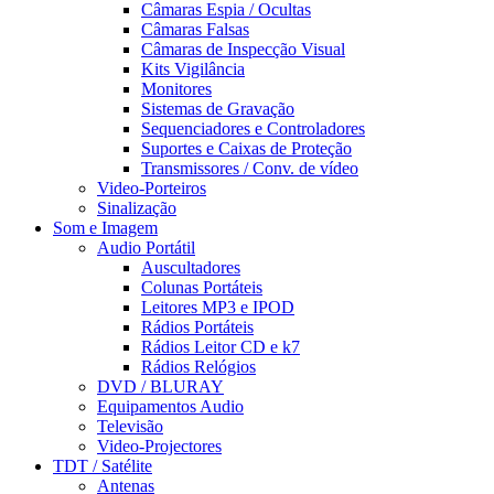
Câmaras Espia / Ocultas
Câmaras Falsas
Câmaras de Inspecção Visual
Kits Vigilância
Monitores
Sistemas de Gravação
Sequenciadores e Controladores
Suportes e Caixas de Proteção
Transmissores / Conv. de vídeo
Video-Porteiros
Sinalização
Som e Imagem
Audio Portátil
Auscultadores
Colunas Portáteis
Leitores MP3 e IPOD
Rádios Portáteis
Rádios Leitor CD e k7
Rádios Relógios
DVD / BLURAY
Equipamentos Audio
Televisão
Video-Projectores
TDT / Satélite
Antenas