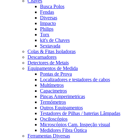
Chaves
Busca Polos
Fendas
Diversas
Impacto
Philips
Torx
kit's de Chaves
Sextavada
Colas & Fitas Isoladoras
Descarnadores
Detectores de Metais
Equipamentos de Medida
Pontas de Prova
Localizadores e testadores de cabos
Multímetros
Capacimetros
Pinças Amperimetricas
Termómetros
Outros Equipamentos
Testadores de Pilhas / baterias Lâmpadas
Osciloscópios
Microscópios Cam. Inspeção visual
Medidores Fibra Óptica
Ferramentas Diversas