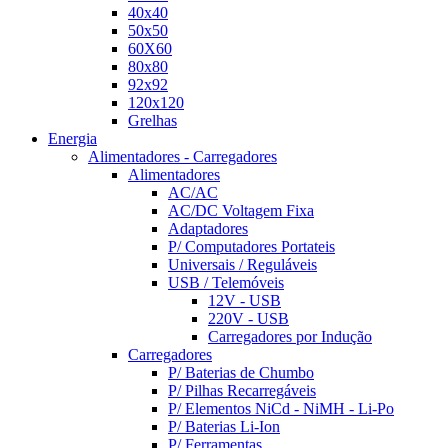
40x40
50x50
60X60
80x80
92x92
120x120
Grelhas
Energia
Alimentadores - Carregadores
Alimentadores
AC/AC
AC/DC Voltagem Fixa
Adaptadores
P/ Computadores Portateis
Universais / Reguláveis
USB / Telemóveis
12V - USB
220V - USB
Carregadores por Indução
Carregadores
P/ Baterias de Chumbo
P/ Pilhas Recarregáveis
P/ Elementos NiCd - NiMH - Li-Po
P/ Baterias Li-Ion
P/ Ferramentas