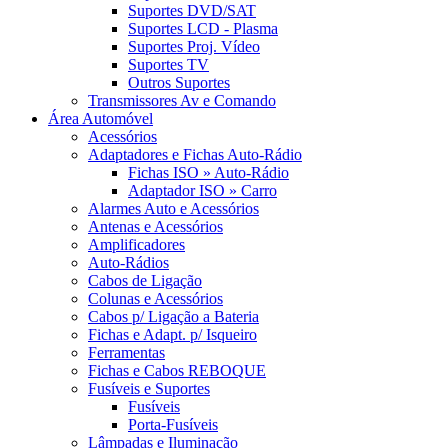
Suportes DVD/SAT
Suportes LCD - Plasma
Suportes Proj. Vídeo
Suportes TV
Outros Suportes
Transmissores Av e Comando
Área Automóvel
Acessórios
Adaptadores e Fichas Auto-Rádio
Fichas ISO » Auto-Rádio
Adaptador ISO » Carro
Alarmes Auto e Acessórios
Antenas e Acessórios
Amplificadores
Auto-Rádios
Cabos de Ligação
Colunas e Acessórios
Cabos p/ Ligação a Bateria
Fichas e Adapt. p/ Isqueiro
Ferramentas
Fichas e Cabos REBOQUE
Fusíveis e Suportes
Fusíveis
Porta-Fusíveis
Lâmpadas e Iluminação