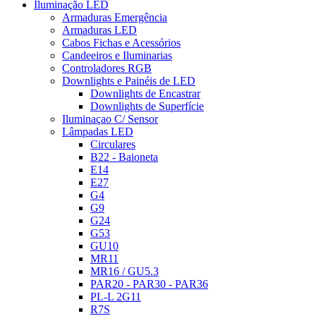
Iluminação LED
Armaduras Emergência
Armaduras LED
Cabos Fichas e Acessórios
Candeeiros e Iluminarias
Controladores RGB
Downlights e Painéis de LED
Downlights de Encastrar
Downlights de Superfície
Iluminaçao C/ Sensor
Lâmpadas LED
Circulares
B22 - Baioneta
E14
E27
G4
G9
G24
G53
GU10
MR11
MR16 / GU5.3
PAR20 - PAR30 - PAR36
PL-L 2G11
R7S