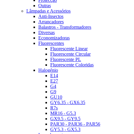
Protecção
Outras
Lâmpadas e Acessórios
Anti-Insectos
Arrancadores
Balastros - Transformadores
Diversas
Economizadoras
Fluorescentes
Fluorescente Linear
Fluorescente Circular
Fluorescente PL
Fluorescente Coloridas
Halogénio
E14
E27
G4
G9
GU10
GY6.35 - GX6.35
R7s
MR16 - G5.3
GX9.5 - GY9.5
PAR30 - PAR36 - PAR56
GY5.3 - GX5.3