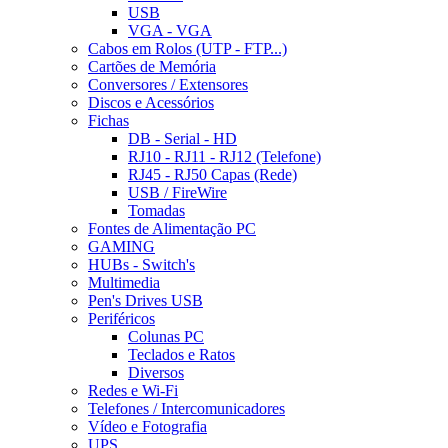
USB
VGA - VGA
Cabos em Rolos (UTP - FTP...)
Cartões de Memória
Conversores / Extensores
Discos e Acessórios
Fichas
DB - Serial - HD
RJ10 - RJ11 - RJ12 (Telefone)
RJ45 - RJ50 Capas (Rede)
USB / FireWire
Tomadas
Fontes de Alimentação PC
GAMING
HUBs - Switch's
Multimedia
Pen's Drives USB
Periféricos
Colunas PC
Teclados e Ratos
Diversos
Redes e Wi-Fi
Telefones / Intercomunicadores
Vídeo e Fotografia
UPS