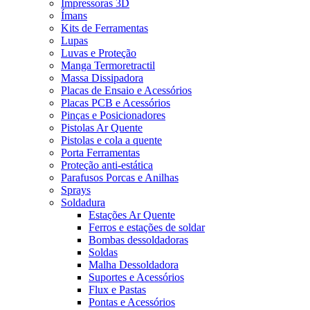
Impressoras 3D
Ímans
Kits de Ferramentas
Lupas
Luvas e Proteção
Manga Termoretractil
Massa Dissipadora
Placas de Ensaio e Acessórios
Placas PCB e Acessórios
Pinças e Posicionadores
Pistolas Ar Quente
Pistolas e cola a quente
Porta Ferramentas
Proteção anti-estática
Parafusos Porcas e Anilhas
Sprays
Soldadura
Estações Ar Quente
Ferros e estações de soldar
Bombas dessoldadoras
Soldas
Malha Dessoldadora
Suportes e Acessórios
Flux e Pastas
Pontas e Acessórios