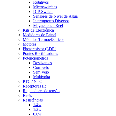
Rotativos
Microswitches
DIP-Switch
Sensores de Nivel de Água
Interruptores Diversos
Magneticos - Reel
Kits de Electrónica
Medidores de Painel
Módulos Termoeléctricos
Motores
Photoresistor (LDR)
Pontes Rectificadoras
Potenciometros
Deslizantes
Com veio
Sem Veio
Multivolta
PTC / NTC
Receptores IR
Reguladores de tensão
Relés
Resistências
1/4w
1/2w
0.6w