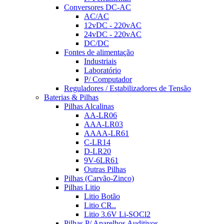
Conversores DC-AC
AC/AC
12vDC - 220vAC
24vDC - 220vAC
DC/DC
Fontes de alimentação
Industriais
Laboratório
P/ Computador
Reguladores / Estabilizadores de Tensão
Baterias & Pilhas
Pilhas Alcalinas
AA-LR06
AAA-LR03
AAAA-LR61
C-LR14
D-LR20
9V-6LR61
Outras Pilhas
Pilhas (Carvão-Zinco)
Pilhas Litio
Litio Botão
Litio CR..
Litio 3.6V Li-SOCl2
Pilhas P/ Aparelhos Auditivos