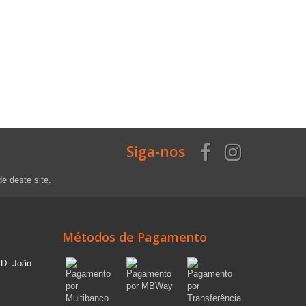
Siga-nos
de
deste site.
Métodos de Pagamento
 D. João