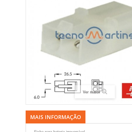
Ver maior
MAIS INFORMAÇÃO
- Ficha para bateria irreversível