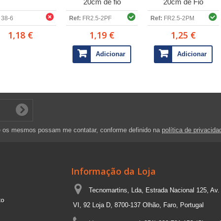
20cm de fio
20cm de Fio
38-6
Ref:
FR2.5-2PF
Ref:
FR2.5-2PM
1,18 €
1,19 €
1,25 €
Adicionar
Adicionar
e os mesmos possam me contatar, conforme definido na
política de privacida
Informação da Loja
Tecnomartins, Lda, Estrada Nacional 125, Av.
to
VI, 92 Loja D, 8700-137 Olhão, Faro, Portugal