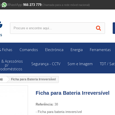
WhastApp:
966 273 779
l)
(Chamada para a rede móvel nacional)
 Fichas
Comandos
Electrónica
Energia
Ferramentas
 & Acessórios
Segurança - CCTV
Som e Imagem
TDT / Sat
p/
trodomésticos
o)
Ficha para Bateria Irreversível
Ficha para Bateria Irreversível
Referência:
38
- Ficha para bateria irreversível