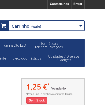
Contacte-nos
Entrar
Carrinho
(vazio)
Informática e
Iluminação LED
Telecomunicações
Utilidades / Diversos
élite
Electrodomésticos
/ Gadgets
1,25 €
*
IVA incluído
*Preço unid. e exclusivo compras Online
Sem Stock