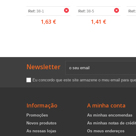
Ref:
38-1
Ref:
38-5
Ref:
1,63 €
1,41 €
Newsletter
Eu concordo que este site armazene o meu email para qu
Informação
A minha conta
Promoções
As minhas encomendas
Novos produtos
As minhas notas de crédi
As nossas lojas
Os meus endereços