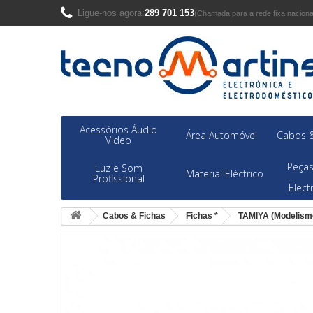
Ligue-nos agora:
289 701 153
(Chamada para a rede fixa naciona
Acessórios Áudio
Área Automóvel
Cabos &
Video
Peças
Luz e Som
Material Eléctrico
Profissional
Elec
Cabos & Fichas
Fichas *
TAMIYA (Modelism