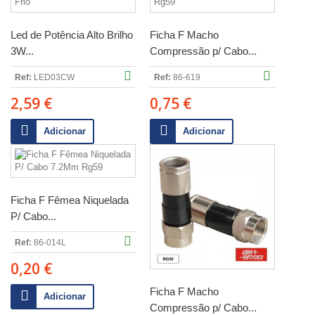
Led de Potência Alto Brilho
Ficha F Macho
3W...
Compressão p/ Cabo...
Ref:
LED03CW
Ref:
86-619
2,59 €
0,75 €
Adicionar
Adicionar
Ficha F Fêmea Niquelada
P/ Cabo...
Ref:
86-014L
0,20 €
Ficha F Macho
Adicionar
Compressão p/ Cabo...