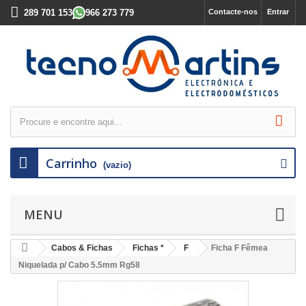
289 701 153
966 273 779
Contacte-nos
Entrar
Carrinho
(vazio)
MENU
Cabos & Fichas
Fichas *
F
Ficha F Fêmea
Niquelada p/ Cabo 5.5mm Rg58