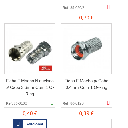
Ref:
85-020/2
0,70 €
Ficha F Macho Niquelada
Ficha F Macho p/ Cabo
p/ Cabo 3.6mm Com 1 O-
9.4mm Com 1 O-Ring
Ring
Ref:
86-010S
Ref:
86-012S
0,40 €
0,39 €
Adicionar