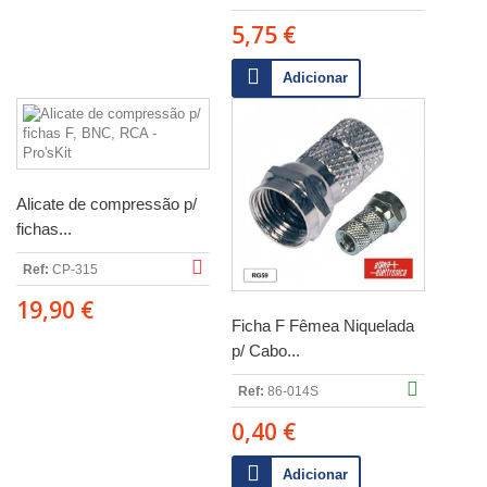
5,75 €
Adicionar
Alicate de compressão p/
fichas...
Ref:
CP-315
19,90 €
Ficha F Fêmea Niquelada
p/ Cabo...
Ref:
86-014S
0,40 €
Adicionar