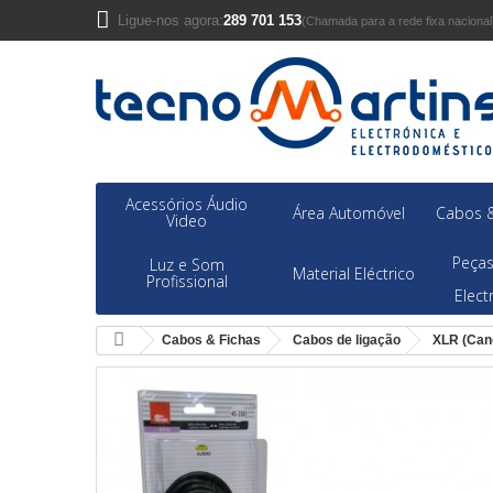
Ligue-nos agora:
289 701 153
(Chamada para a rede fixa nacional
Acessórios Áudio
Área Automóvel
Cabos &
Video
Peças
Luz e Som
Material Eléctrico
Profissional
Elec
Cabos & Fichas
Cabos de ligação
XLR (Can