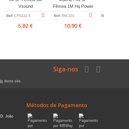
Vsound
Fêmea 1M Hq Power
Fêmea 2.5M
Power
Ref:
CPS222-5
Ref:
PAC101
Ref:
PAC102
5,82 €
10,90 €
13,90 
Siga-nos
de
deste site.
Métodos de Pagamento
 D. João