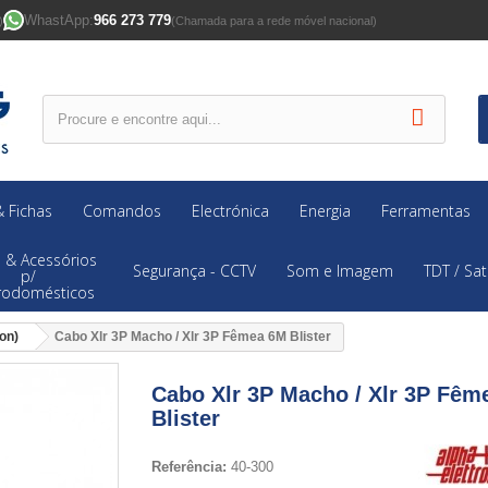
WhastApp:
966 273 779
)
(Chamada para a rede móvel nacional)
 Fichas
Comandos
Electrónica
Energia
Ferramentas
 & Acessórios
Segurança - CCTV
Som e Imagem
TDT / Sat
p/
trodomésticos
on)
Cabo Xlr 3P Macho / Xlr 3P Fêmea 6M Blister
Cabo Xlr 3P Macho / Xlr 3P Fêm
Blister
Referência:
40-300