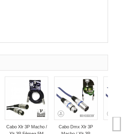
Cabo Xlr 3P Macho /
Cabo Dmx Xlr 3P
Cabo Dmx Xl
Xlr 3P Fêmea 5M
Macho / Xlr 3P
Macho / Xlr