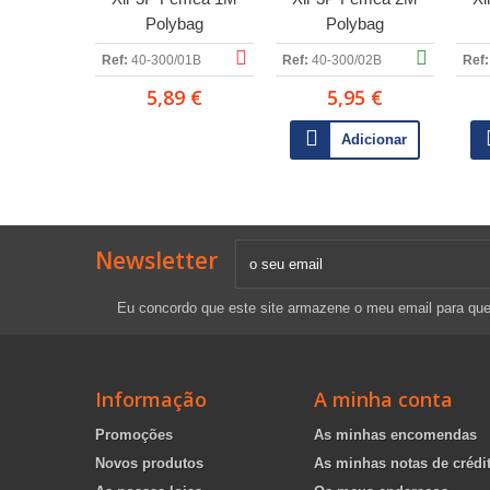
Polybag
Polybag
Ref:
40-300/01B
Ref:
40-300/02B
Ref:
5,89 €
5,95 €
Adicionar
Newsletter
Eu concordo que este site armazene o meu email para qu
Informação
A minha conta
Promoções
As minhas encomendas
Novos produtos
As minhas notas de crédi