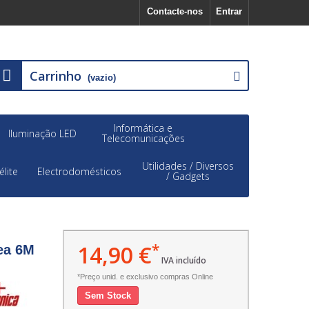
Contacte-nos
Entrar
Carrinho
(vazio)
Informática e
Iluminação LED
Telecomunicações
Utilidades / Diversos
élite
Electrodomésticos
/ Gadgets
14,90 €
*
ea 6M
IVA incluído
*Preço unid. e exclusivo compras Online
Sem Stock