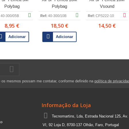
Polybag
Polybag
Vsound
40-300/05B
Ref:
40-300/10B
Ref:
CPS222-10
8,95 €
18,50 €
14,50 €
Adicionar
Adicionar
e os mesmos possam me contatar, conforme definido na
política de privacida
Informação da Loja
Tecnomartins, Lda, Estrada Nacional 125, Av.
to
VI, 92 Loja D, 8700-137 Olhão, Faro, Portugal