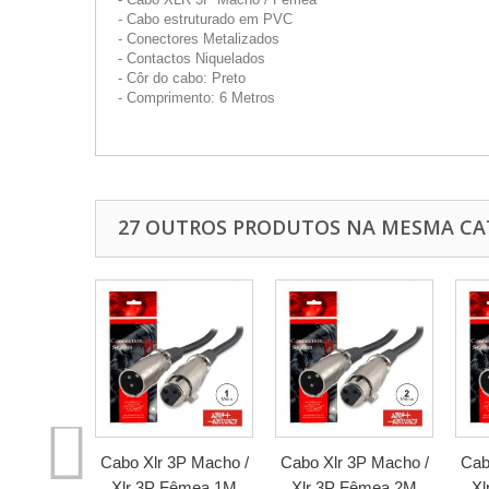
- Cabo estruturado em PVC
- Conectores Metalizados
- Contactos Niquelados
- Côr do cabo: Preto
- Comprimento: 6 Metros
27 OUTROS PRODUTOS NA MESMA CA
Cabo Xlr 3P Macho /
Cabo Xlr 3P Macho /
Cab
Xlr 3P Fêmea 1M
Xlr 3P Fêmea 2M
Xl