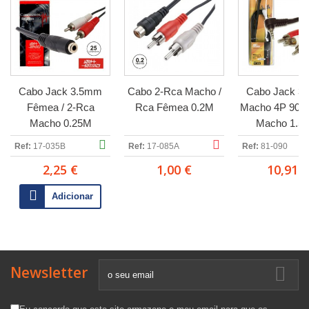
Cabo Jack 3.5mm
Cabo 2-Rca Macho /
Cabo Jack 3
Fêmea / 2-Rca
Rca Fêmea 0.2M
Macho 4P 90º 
Macho 0.25M
Macho 1.5M
Polybag
Ref:
17-035B
Ref:
17-085A
Ref:
81-090
2,25 €
1,00 €
10,91 €
Adicionar
Newsletter