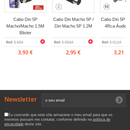
Cabo Din 5P
Cabo Din Macho 5P /
Cabo Din 5P M
Macho/Macho 1.5M
Din Macho 5P 1.2M
4Rca Áudio 
Blister
Ref:
5-004
Ref:
5-004A
Ref:
5-012A
3,93 €
2,95 €
3,21 €
Newsletter
Eu concordo que este site armazene o meu email para que os
mesmos possam me contatar, conforme definido na
política de
privacidade
deste site.