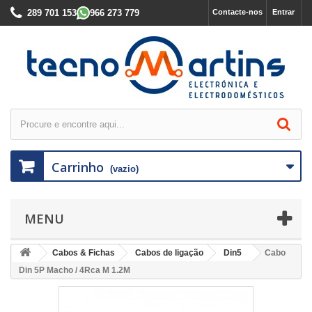
289 701 153
966 273 779
Contacte-nos
Entrar
Carrinho
(vazio)
MENU
Cabos & Fichas
Cabos de ligação
Din5
Cabo
Din 5P Macho / 4Rca M 1.2M