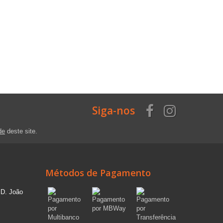
Siga-nos
de
deste site.
Métodos de Pagamento
 D. João