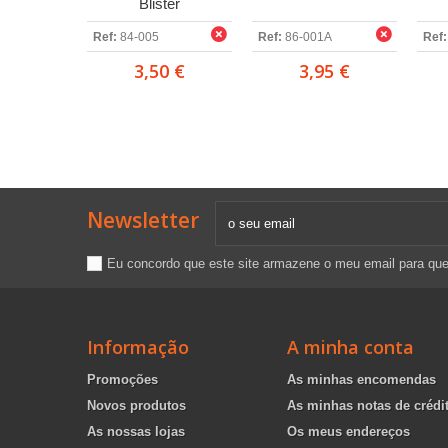
Blister
Ref:
84-005
Ref:
86-001A
Ref:
3,50 €
3,95 €
Newsletter
Eu concordo que este site armazene o meu email para qu
Informação
A minha conta
Promoções
As minhas encomendas
Novos produtos
As minhas notas de crédi
As nossas lojas
Os meus endereços