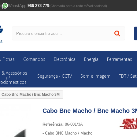
WhastApp:
966 273 779
l)
(Chamada para a rede móvel nacional)
 Fichas
Comandos
Electrónica
Energia
Ferramentas
 & Acessórios
Segurança - CCTV
Som e Imagem
TDT / Sat
p/
trodomésticos
Cabo Bnc Macho / Bnc Macho 3M
Cabo Bnc Macho / Bnc Macho 3
Referência:
86-001/3A
- Cabo BNC Macho / Macho