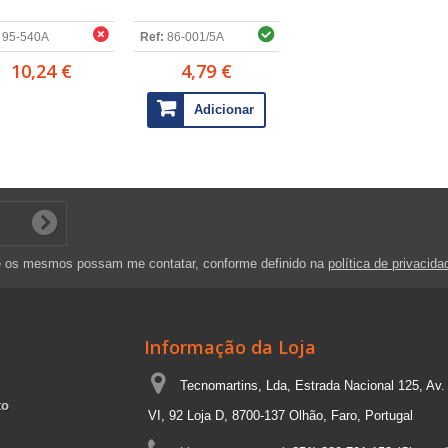
95-540A
Ref:
86-001/5A
10,24 €
4,79 €
Adicionar
e os mesmos possam me contatar, conforme definido na
política de privacida
Informação da Loja
Tecnomartins, Lda, Estrada Nacional 125, Av.
to
VI, 92 Loja D, 8700-137 Olhão, Faro, Portugal