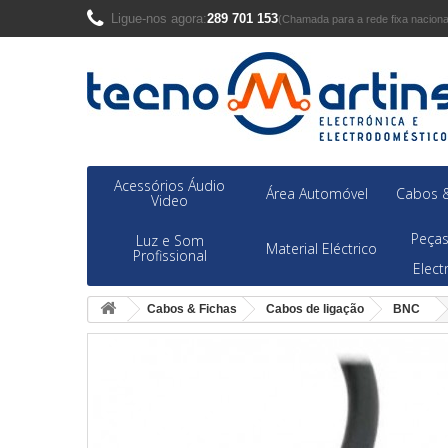
Ligue-nos agora:
289 701 153
(Chamada para a rede fixa naciona
Acessórios Áudio
Área Automóvel
Cabos &
Video
Peças
Luz e Som
Material Eléctrico
Profissional
Elec
Cabos & Fichas
Cabos de ligação
BNC