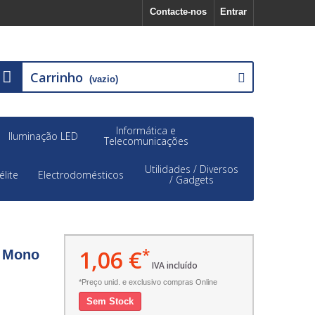
Contacte-nos
Entrar
Carrinho
(vazio)
Informática e
Iluminação LED
Telecomunicações
Utilidades / Diversos
élite
Electrodomésticos
/ Gadgets
1,06 €
*
o Mono
IVA incluído
*Preço unid. e exclusivo compras Online
Sem Stock