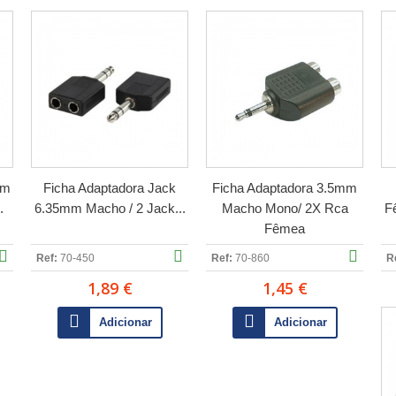
mm
Ficha Adaptadora Jack
Ficha Adaptadora 3.5mm
.
6.35mm Macho / 2 Jack...
Macho Mono/ 2X Rca
F
Fêmea
Ref:
70-450
Ref:
70-860
R
1,89 €
1,45 €
Adicionar
Adicionar