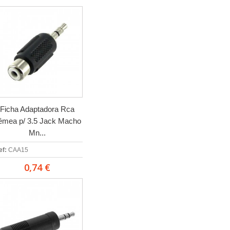
Ficha Adaptadora Rca
êmea p/ 3.5 Jack Macho
Mn...
ef:
CAA15
0,74 €