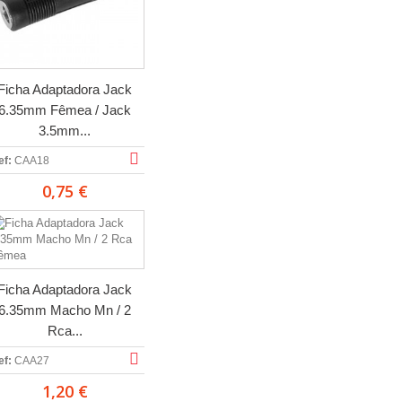
Ficha Adaptadora Jack
6.35mm Fêmea / Jack
3.5mm...
ef:
CAA18
0,75 €
Ficha Adaptadora Jack
6.35mm Macho Mn / 2
Rca...
ef:
CAA27
1,20 €