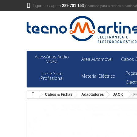
Ligue-nos agora:
289 701 153
(Chamada para a rede fixa nacional
Acessórios Áudio
Área Automóvel
Cabos &
Video
Peças
Luz e Som
Material Eléctrico
Profissional
Elec
Cabos & Fichas
Adaptadores
JACK
F