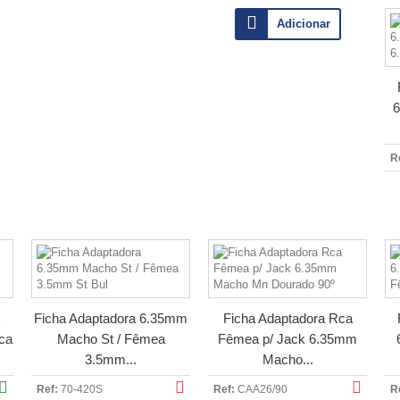
Adicionar
6
R
k
Ficha Adaptadora 6.35mm
Ficha Adaptadora Rca
ca
Macho St / Fêmea
Fêmea p/ Jack 6.35mm
3.5mm...
Macho...
Ref:
70-420S
Ref:
CAA26/90
R