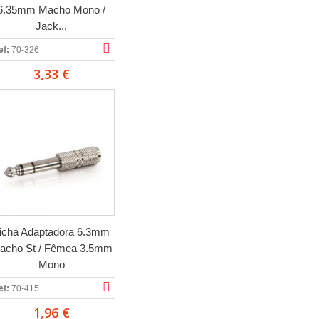
6.35mm Macho Mono /
Jack...
ef:
70-326
3,33 €
icha Adaptadora 6.3mm
acho St / Fêmea 3.5mm
Mono
ef:
70-415
1,96 €