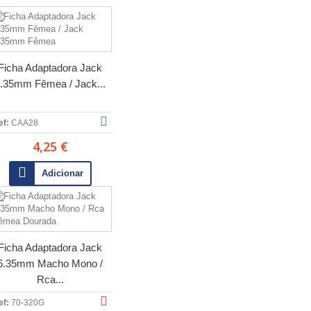
Ficha Adaptadora Jack
.35mm Fêmea / Jack...
ef:
CAA28
4,25 €
Adicionar
Ficha Adaptadora Jack
6.35mm Macho Mono /
Rca...
ef:
70-320G