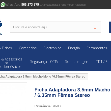
WhastApp:
966 273 779
)
(Chamada para a rede móvel nacional)
 Fichas
Comandos
Electrónica
Energia
Ferramentas
 & Acessórios
Segurança - CCTV
Som e Imagem
TDT / Sat
p/
trodomésticos
icha Adaptadora 3.5mm Macho Mono / 6.35mm Fêmea Stereo
Ficha Adaptadora 3.5mm Mach
/ 6.35mm Fêmea Stereo
Referência:
70-030