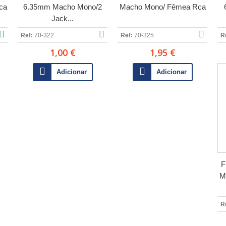
ca
6.35mm Macho Mono/2
Macho Mono/ Fêmea Rca
Jack...
Ref:
70-322
Ref:
70-325
R
1,00 €
1,95 €
Adicionar
Adicionar
F
M
R