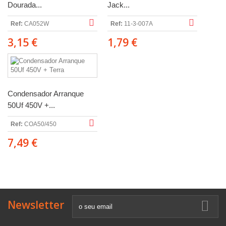
Dourada...
Jack...
Ref:
CA052W
Ref:
11-3-007A
3,15 €
1,79 €
Condensador Arranque
50Uf 450V +...
Ref:
COA50/450
7,49 €
Newsletter