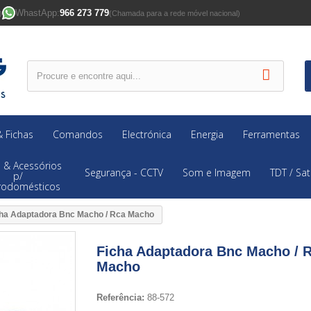
WhastApp:
966 273 779
)
(Chamada para a rede móvel nacional)
 Fichas
Comandos
Electrónica
Energia
Ferramentas
 & Acessórios
Segurança - CCTV
Som e Imagem
TDT / Sat
p/
trodomésticos
cha Adaptadora Bnc Macho / Rca Macho
Ficha Adaptadora Bnc Macho / 
Macho
Referência:
88-572