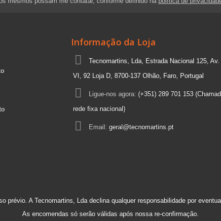
 os mesmos possam me contatar, conforme definido na
política de privacidad
Informação da Loja
Tecnomartins, Lda, Estrada Nacional 125, Av.
to
VI, 92 Loja D, 8700-137 Olhão, Faro, Portugal
Ligue-nos agora:
(+351) 289 701 153 (Chamad
rede fixa nacional)
to
Email:
geral@tecnomartins.pt
so prévio. A Tecnomartins, Lda declina qualquer responsabilidade por eventuai
As encomendas só serão válidas após nossa re-confirmação.