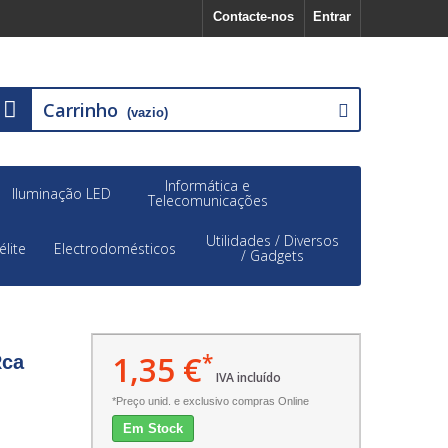
Contacte-nos
Entrar
Carrinho
(vazio)
Informática e
Iluminação LED
Telecomunicações
Utilidades / Diversos
élite
Electrodomésticos
/ Gadgets
1,35 €
*
Rca
IVA incluído
*Preço unid. e exclusivo compras Online
Em Stock