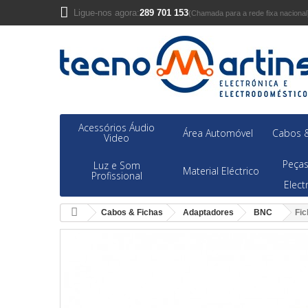
Ligue-nos agora:
289 701 153
(Chamada para a rede fixa nacional
Acessórios Áudio
Área Automóvel
Cabos &
Video
Peças
Luz e Som
Material Eléctrico
Profissional
Elec
Cabos & Fichas
Adaptadores
BNC
Fi