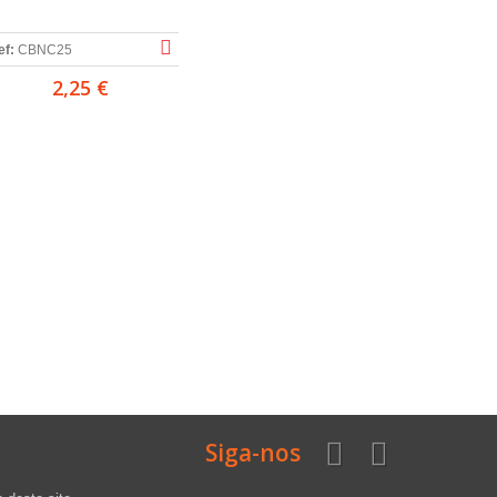
ef:
CBNC25
2,25 €
Siga-nos