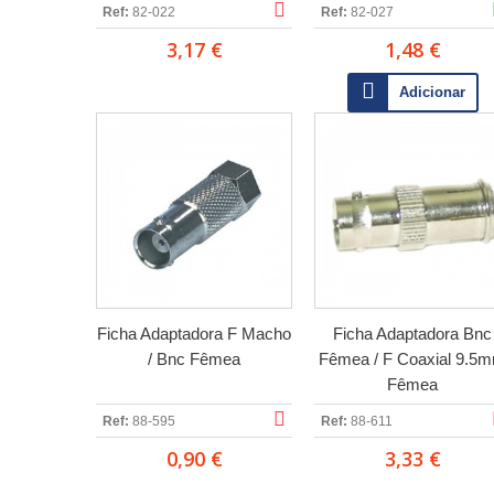
Ref:
82-022
Ref:
82-027
3,17 €
1,48 €
Adicionar
Ficha Adaptadora F Macho
Ficha Adaptadora Bnc
/ Bnc Fêmea
Fêmea / F Coaxial 9.5
Fêmea
Ref:
88-595
Ref:
88-611
0,90 €
3,33 €