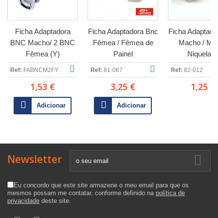
Ficha Adaptadora
Ficha Adaptadora Bnc
Ficha Adaptado
BNC Macho/ 2 BNC
Fêmea / Fêmea de
Macho / Ma
Fêmea (Y)
Painel
Niquelad
Ref:
FABNCM2FY
Ref:
81-067
Ref:
82-012
1,53 €
3,25 €
1,25 €
Adicionar
Adicionar
Newsletter
Eu concordo que este site armazene o meu email para que os
mesmos possam me contatar, conforme definido na
política de
privacidade
deste site.