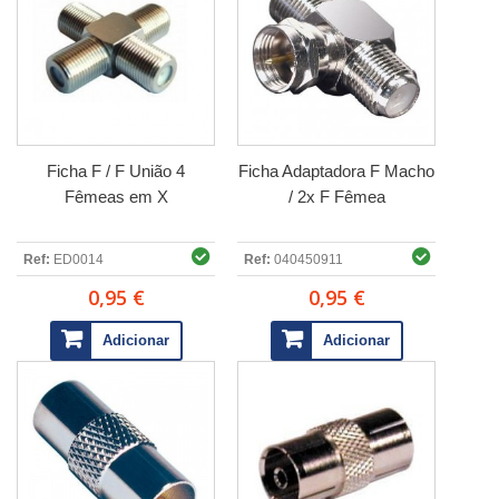
Ficha F / F União 4
Ficha Adaptadora F Macho
Fêmeas em X
/ 2x F Fêmea
Ref:
ED0014
Ref:
040450911
0,95 €
0,95 €
Adicionar
Adicionar