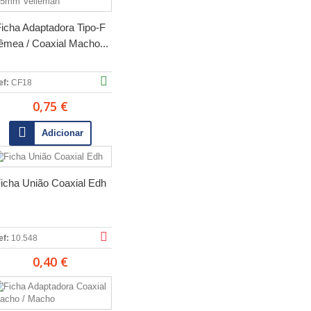
icha Adaptadora Tipo-F
êmea / Coaxial Macho...
ef:
CF18
0,75 €
Adicionar
icha União Coaxial Edh
ef:
10.548
0,40 €