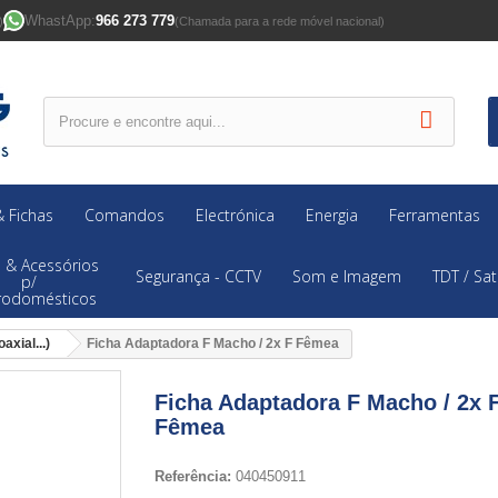
WhastApp:
966 273 779
)
(Chamada para a rede móvel nacional)
 Fichas
Comandos
Electrónica
Energia
Ferramentas
 & Acessórios
Segurança - CCTV
Som e Imagem
TDT / Sat
p/
trodomésticos
axial...)
Ficha Adaptadora F Macho / 2x F Fêmea
Ficha Adaptadora F Macho / 2x 
Fêmea
Referência:
040450911