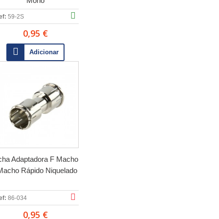
Mono
ef:
59-2S
0,95 €
Adicionar
cha Adaptadora F Macho
 Macho Rápido Niquelado
ef:
86-034
0,95 €