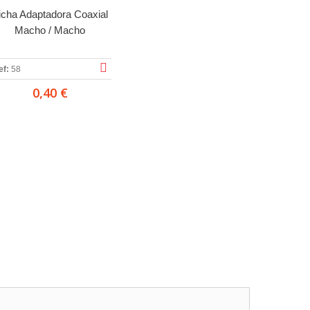
icha Adaptadora Coaxial
Macho / Macho
ef:
58
0,40 €