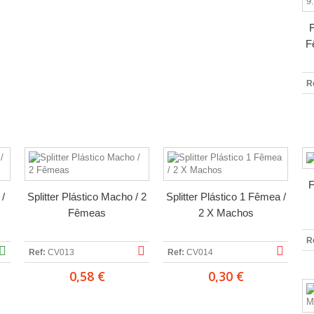
F
F
R
F
 /
Splitter Plástico Macho / 2
Splitter Plástico 1 Fêmea /
Fêmeas
2 X Machos
R
Ref:
CV013
Ref:
CV014
0,58 €
0,30 €