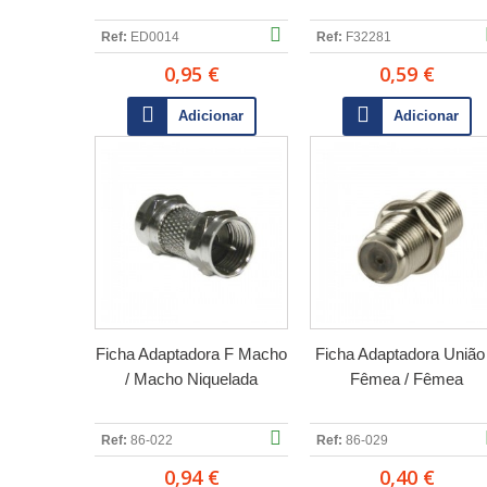
Ref:
ED0014
Ref:
F32281
0,95 €
0,59 €
Adicionar
Adicionar
Ficha Adaptadora F Macho
Ficha Adaptadora União
/ Macho Niquelada
Fêmea / Fêmea
Ref:
86-022
Ref:
86-029
0,94 €
0,40 €