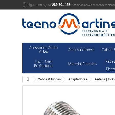
Ligue-nos agora:
289 701 153
(Chamada para a rede fixa nacional
Acessórios Áudio
Área Automóvel
Cabos &
Video
Peças
Luz e Som
Material Eléctrico
Profissional
Elec
Cabos & Fichas
Adaptadores
Antena ( F - Co