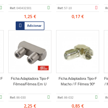
Ref:
040432301
Ref:
57-10
R
1,25 €
0,17 €
Adicionar
 F
Ficha Adaptadora Tipo-F
Ficha Adaptadora Tipo-F
Fi
Fêmea/Fêmea Em U
Macho / F Fêmea 90º
/
Ref:
86-030
Ref:
86-032
R
2,25 €
0,85 €