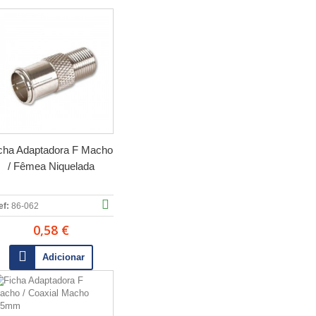
cha Adaptadora F Macho
/ Fêmea Niquelada
ef:
86-062
0,58 €
Adicionar