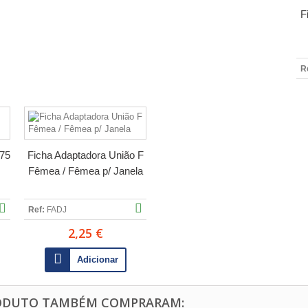
F
R
 75
Ficha Adaptadora União F
Fêmea / Fêmea p/ Janela
Ref:
FADJ
2,25 €
Adicionar
RODUTO TAMBÉM COMPRARAM: