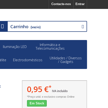
Contacte-nos
Entrar
Carrinho
(vazio)
Informática e
Iluminação LED
Telecomunicações
Utilidades / Diversos
élite
Electrodomésticos
/ Gadgets
0,95 €
*
F
IVA incluído
*Preço unid. e exclusivo compras Online
Em Stock