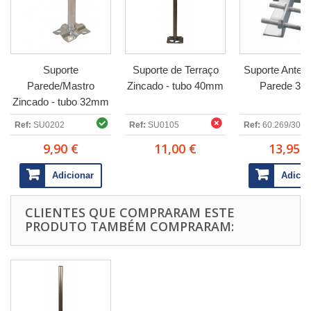
Suporte
Suporte de Terraço
Suporte Anten
Parede/Mastro
Zincado - tubo 40mm
Parede 30
Zincado - tubo 32mm
Ref:
SU0202
Ref:
SU0105
Ref:
60.269/30/S
9,90 €
11,00 €
13,95 €
Adicionar
Adicio
CLIENTES QUE COMPRARAM ESTE
PRODUTO TAMBÉM COMPRARAM: