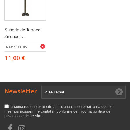
Suporte de Terraço
Zincado -...
Ref:
SU0105
11,00 €
Newsletter
Eu concordo que este site armazene o meu email para que os
mesmos possam me contatar, conforme definido na
política de
privacidade
deste site.