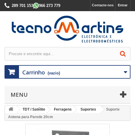
289 701 153
966 273 779
Contacte-nos
Entrar
Carrinho
(vazio)
MENU
TDT / Satélite
Ferragens
Suportes
Suporte
Antena para Parede 20cm