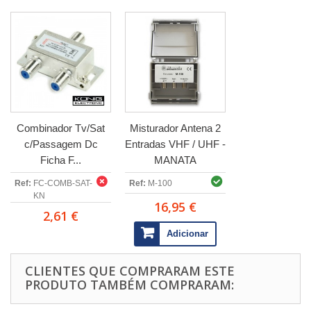
Combinador Tv/Sat
Misturador Antena 2
c/Passagem Dc
Entradas VHF / UHF -
Ficha F...
MANATA
Ref:
FC-COMB-SAT-
Ref:
M-100
KN
16,95 €
2,61 €
Adicionar
CLIENTES QUE COMPRARAM ESTE
PRODUTO TAMBÉM COMPRARAM: