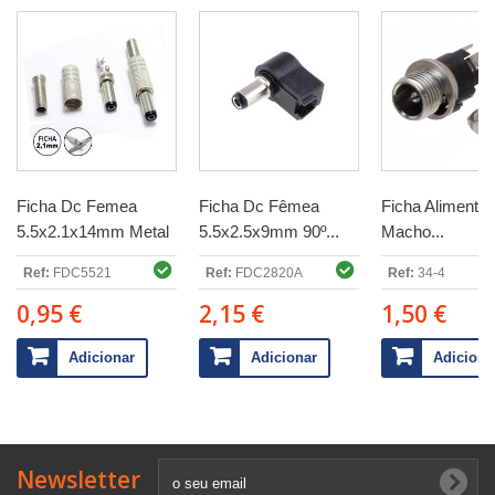
Ficha Dc Femea
Ficha Dc Fêmea
Ficha Alimenta
5.5x2.1x14mm Metal
5.5x2.5x9mm 90º...
Macho...
Ref:
FDC5521
Ref:
FDC2820A
Ref:
34-4
0,95 €
2,15 €
1,50 €
Adicionar
Adicionar
Adiciona
Newsletter