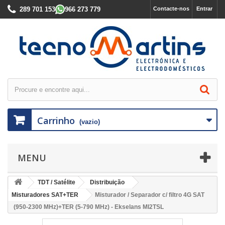
289 701 153
966 273 779
Contacte-nos
Entrar
Carrinho
(vazio)
MENU
TDT / Satélite
Distribuição
Misturadores SAT+TER
Misturador / Separador c/ filtro 4G SAT
(950-2300 MHz)+TER (5-790 MHz) - Ekselans MI2TSL