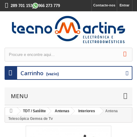
289 701 153
966 273 779
Contacte-nos
Entrar
Carrinho
(vazio)
MENU
TDT / Satélite
Antenas
Interiores
Antena
Telescópica Gemea de Tv