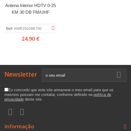
Antena Interior HDTV 0-25
KM 30 DB FM/UHF
Ref:
ANIR2502BK700
24,90 €
Newsletter
Eu concordo que este site armazene o meu email para que os
mesmos possam me contatar, conforme definido na
política de
privacidade
deste site.
Informação