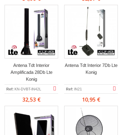
Antena Tdt Interior
Antena Tdt Interior 7Db Lte
Amplificada 28Db Lte
Konig
Konig
Ref:
KN-DVBT-IN42L
Ref:
IN21
32,53 €
10,95 €