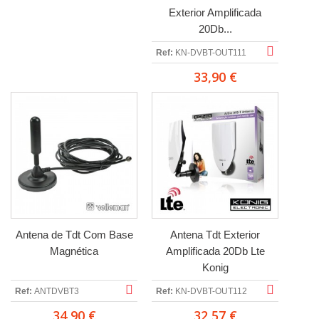
Exterior Amplificada
20Db...
Ref:
KN-DVBT-OUT111
33,90 €
Antena de Tdt Com Base
Antena Tdt Exterior
Magnética
Amplificada 20Db Lte
Konig
Ref:
ANTDVBT3
Ref:
KN-DVBT-OUT112
34,90 €
32,57 €