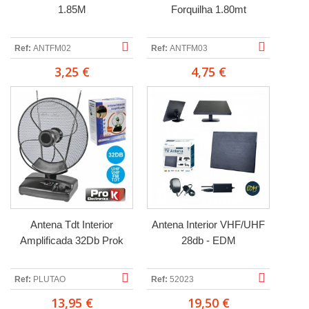
1.85M
Forquilha 1.80mt
Ref:
ANTFM02
Ref:
ANTFM03
3,25 €
4,75 €
Antena Tdt Interior
Antena Interior VHF/UHF
Amplificada 32Db Prok
28db - EDM
Ref:
PLUTAO
Ref:
52023
13,95 €
19,50 €