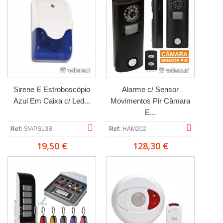
Sirene E Estroboscópio
Alarme c/ Sensor
Azul Em Caixa c/ Led...
Movimentos Pir Câmara
E...
Ref:
SV/PSL3B
Ref:
HAM202
19,50 €
128,30 €