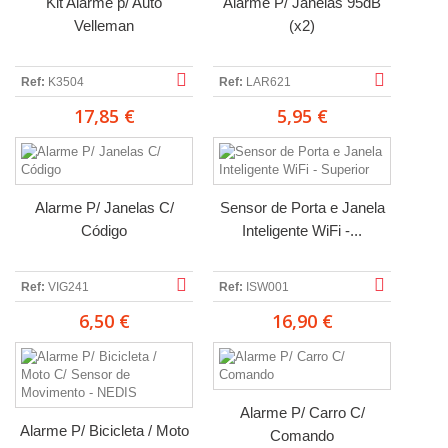
Kit Alarme p/ Auto
Alarme P/ Janelas 95dB
Velleman
(x2)
Ref:
K3504
Ref:
LAR621
17,85 €
5,95 €
Alarme P/ Janelas C/
Sensor de Porta e Janela
Código
Inteligente WiFi -...
Ref:
VIG241
Ref:
ISW001
6,50 €
16,90 €
Alarme P/ Carro C/
Alarme P/ Bicicleta / Moto
Comando