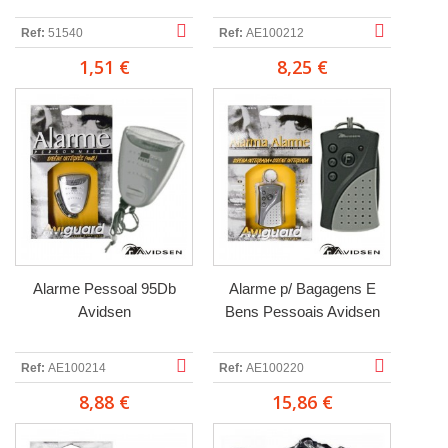
Ref:
51540
Ref:
AE100212
1,51 €
8,25 €
Alarme Pessoal 95Db
Alarme p/ Bagagens E
Avidsen
Bens Pessoais Avidsen
Ref:
AE100214
Ref:
AE100220
8,88 €
15,86 €