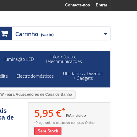
Contacte-nos
Entrar
Carrinho
(vazio)
Informática e
Iluminação LED
Telecomunicações
Utilidades / Diversos
élite
Electrodomésticos
/ Gadgets
50W - para Aquecedores de Casa de Banho
5,95 €
*
ais
IVA incluído
sa de
*Preço unid. e exclusivo compras Online
Sem Stock