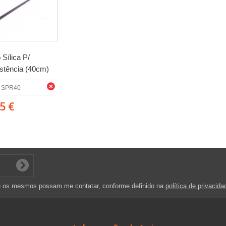
 Sílica P/
stência (40cm)
SPR40
5 €
e os mesmos possam me contatar, conforme definido na
política de privacida