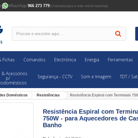
WhastApp:
966 273 779
l)
(Chamada para a rede móvel nacional)
 Fichas
Comandos
Electrónica
Energia
Ferramentas
 & Acessórios
Segurança - CCTV
Som e Imagem
TDT / Sat
p/
trodomésticos
des Domésticos
Resistências
Resistência Espiral com Terminais 7
Resistência Espiral com Termin
750W - para Aquecedores de Ca
Banho