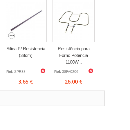
Silica P/ Resistencia
Resistência para
(38cm)
Forno Potência
1100W...
Ref:
SPR38
Ref:
38FA0206
3,65 €
26,00 €