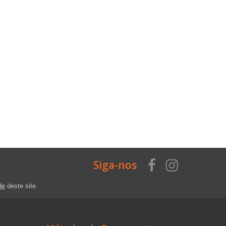
Siga-nos
de
deste site.