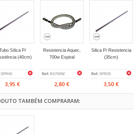
Tubo Sílica P/
Resistencia Aquec.
Silica P/ Resistencia
istência (40cm)
700w Espiral
(35cm)
SPR40
Ref:
RA700W
Ref:
SPR35
3,95 €
2,80 €
3,50 €
RODUTO TAMBÉM COMPRARAM: