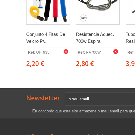
Conjunto 4 Fitas De
Resistencia Aquec.
Tubo
Velcro P/...
700w Espiral
Resi
Ref:
OFT935
Ref:
RA700W
Ref:
2,20 €
2,80 €
3,9
Newsletter
Eu concordo que este site armazene o meu email para qu