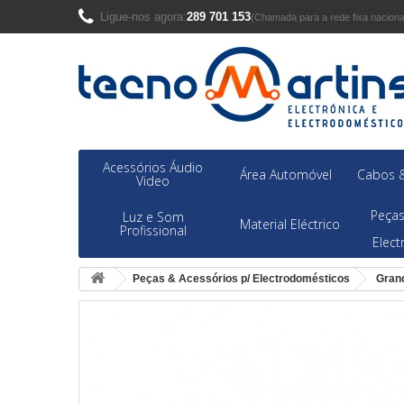
Ligue-nos agora:
289 701 153
(Chamada para a rede fixa naciona
Acessórios Áudio
Área Automóvel
Cabos &
Video
Peças
Luz e Som
Material Eléctrico
Profissional
Elec
Peças & Acessórios p/ Electrodomésticos
Gran