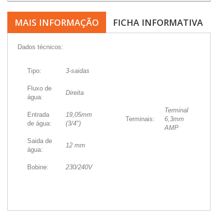
MAIS INFORMAÇÃO
FICHA INFORMATIVA
Dados técnicos:
Tipo:
3-saidas
Fluxo de
Direita
água:
Terminal
Entrada
19,05mm
Terminais:
6,3mm
de água:
(3/4")
AMP
Saida de
12 mm
água:
Bobine:
230/240V
(cached)