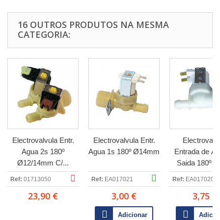
16 OUTROS PRODUTOS NA MESMA
CATEGORIA:
Electrovalvula Entr.
Electrovalvula Entr.
Electrovalv
Agua 2s 180º
Agua 1s 180º Ø14mm
Entrada de Ág
Ø12/14mm C/...
Saida 180º 
Ref:
01713050
Ref:
EA017021
Ref:
EA017020
23,90 €
3,00 €
3,75 €
Adicionar
Adicio