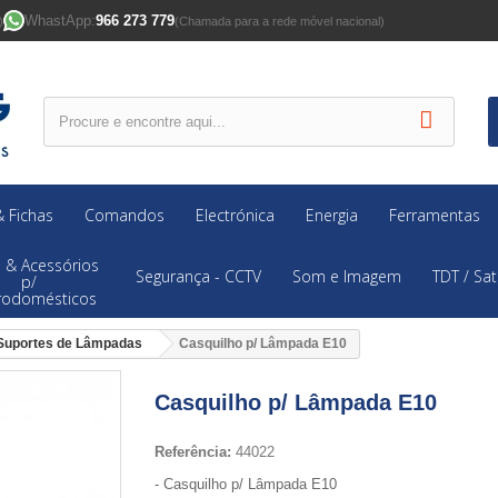
WhastApp:
966 273 779
)
(Chamada para a rede móvel nacional)
 Fichas
Comandos
Electrónica
Energia
Ferramentas
 & Acessórios
Segurança - CCTV
Som e Imagem
TDT / Sat
p/
trodomésticos
Suportes de Lâmpadas
Casquilho p/ Lâmpada E10
Casquilho p/ Lâmpada E10
Referência:
44022
- Casquilho p/ Lâmpada E10