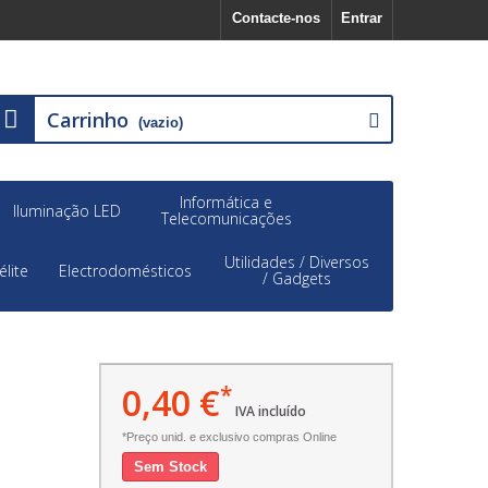
Contacte-nos
Entrar
Carrinho
(vazio)
Informática e
Iluminação LED
Telecomunicações
Utilidades / Diversos
élite
Electrodomésticos
/ Gadgets
0,40 €
*
IVA incluído
*Preço unid. e exclusivo compras Online
Sem Stock