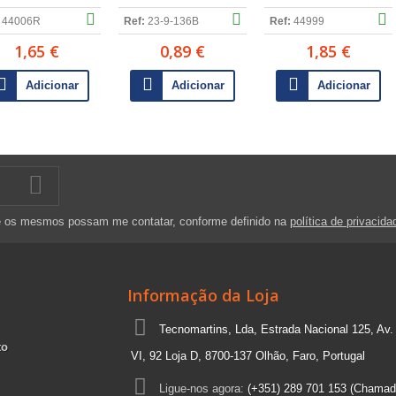
44006R
Ref:
23-9-136B
Ref:
44999
1,65 €
0,89 €
1,85 €
Adicionar
Adicionar
Adicionar
e os mesmos possam me contatar, conforme definido na
política de privacida
Informação da Loja
Tecnomartins, Lda, Estrada Nacional 125, Av.
to
VI, 92 Loja D, 8700-137 Olhão, Faro, Portugal
Ligue-nos agora:
(+351) 289 701 153 (Chamad