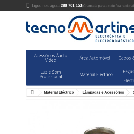
Ligue-nos agora:
289 701 153
(Chamada para a rede fixa nacional
Acessórios Áudio
Área Automóvel
Cabos &
Video
Peças
Luz e Som
Material Eléctrico
Profissional
Elec
Material Eléctrico
Lâmpadas e Acessórios