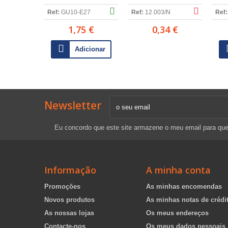
Ref:
GU10-E27
Ref:
12.003/N
Ref:
1,75 €
0,34 €
Adicionar
Newsletter
Eu concordo que este site armazene o meu email para qu
Informação
A minha conta
Promoções
As minhas encomendas
Novos produtos
As minhas notas de crédi
As nossas lojas
Os meus endereços
Contacte-nos
Os meus dados pessoais