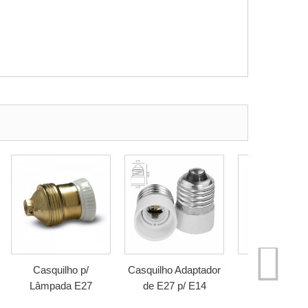
Casquilho p/
Casquilho Adaptador
Suporte Lâm
Lâmpada E27
de E27 p/ E14
E14 Rosca 
Abajur Pre