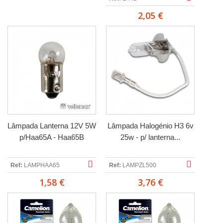
2,05 €
Lâmpada Lanterna 12V 5W
Lâmpada Halogénio H3 6v
p/Haa65A - Haa65B
25w - p/ lanterna...
Ref:
LAMPHAA65
Ref:
LAMPZL500
1,58 €
3,76 €