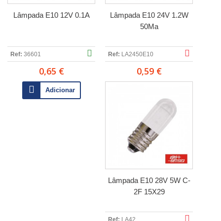
Lâmpada E10 12V 0.1A
Lâmpada E10 24V 1.2W
50Ma
Ref:
36601
Ref:
LA2450E10
0,65 €
0,59 €
Adicionar
Lâmpada E10 28V 5W C-
2F 15X29
Ref:
LA42