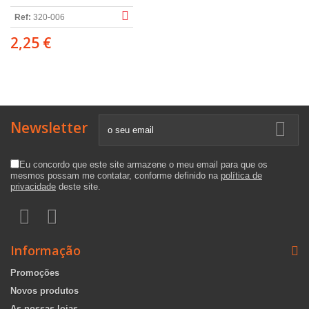
Ref:
320-006
2,25 €
Newsletter
Eu concordo que este site armazene o meu email para que os
mesmos possam me contatar, conforme definido na
política de
privacidade
deste site.
Informação
Promoções
Novos produtos
As nossas lojas