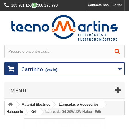
289 701 153
966 273 779
Contacte-nos
Entrar
Carrinho
(vazio)
MENU
Material Eléctrico
Lâmpadas e Acessórios
Halogénio
G4
Lâmpada G4 20W 12V Halog - Edh