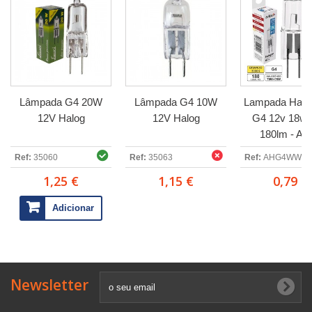
Lâmpada G4 20W
Lâmpada G4 10W
Lampada Halo
12V Halog
12V Halog
G4 12v 18w
180lm - Av
Ref:
35060
Ref:
35063
Ref:
AHG4WW-1
1,25 €
1,15 €
0,79 €
Adicionar
Newsletter