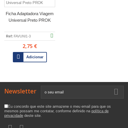
Ficha Adaptadora Viagem
Universal Preto PROK
Ref:
FAVUNI1-3
2,75 €
Adicionar
Newsletter
Eu concordo que este site armazene o meu email para que os
mesmos possam me contatar, conforme definido na
política de
privacidade
deste site.