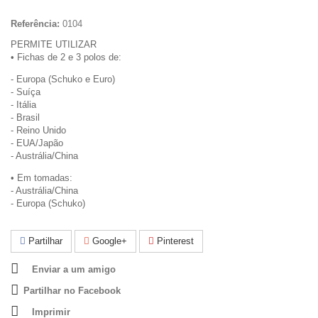
Referência:
0104
PERMITE UTILIZAR
• Fichas de 2 e 3 polos de:
- Europa (Schuko e Euro)
- Suíça
- Itália
- Brasil
- Reino Unido
- EUA/Japão
- Austrália/China
• Em tomadas:
- Austrália/China
- Europa (Schuko)
Partilhar
Google+
Pinterest
Enviar a um amigo
Partilhar no Facebook
Imprimir