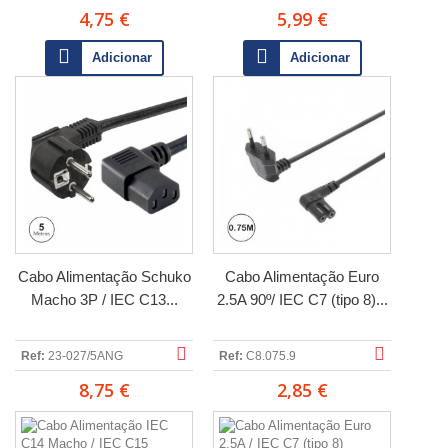
4,75 €
5,99 €
Adicionar
Adicionar
Cabo Alimentação Schuko
Cabo Alimentação Euro
Macho 3P / IEC C13...
2.5A 90º/ IEC C7 (tipo 8)...
Ref:
23-027/5ANG
Ref:
C8.075.9
8,75 €
2,85 €