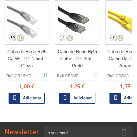
Cabo de Rede Rj45
Cabo de Rede Rj45
Cabo de Rede
Cat5E UTP 1,5mt -
Cat5e UTP 3mt -
Cat5e U/UTP 
Cinza
Preto
Amarelo
Ref:
CR1.5MC
Ref:
CR3MP
Ref:
CR2MA
1,00 €
1,25 €
1,75 €
Adicionar
Adicionar
Adicio
Newsletter