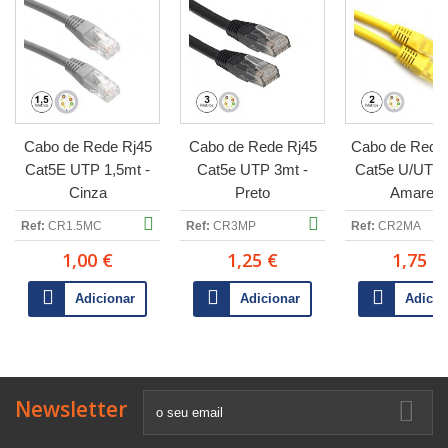
Cabo de Rede Rj45
Cabo de Rede Rj45
Cabo de Rede
Cat5E UTP 1,5mt -
Cat5e UTP 3mt -
Cat5e U/UTP 
Cinza
Preto
Amarelo
Ref:
CR1.5MC
Ref:
CR3MP
Ref:
CR2MA
1,00 €
1,25 €
1,75 €
Adicionar
Adicionar
Adicio
Newsletter