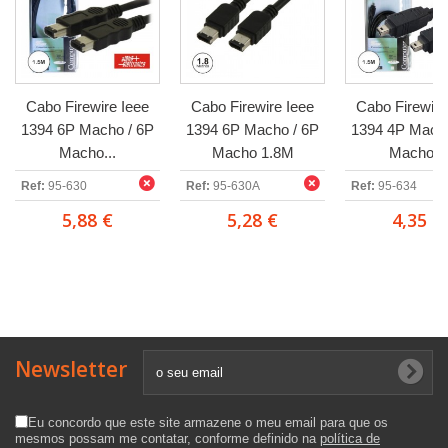
Cabo Firewire Ieee
Cabo Firewire Ieee
Cabo Firewire
1394 6P Macho / 6P
1394 6P Macho / 6P
1394 4P Macho
Macho...
Macho 1.8M
Macho...
Ref:
95-630
Ref:
95-630A
Ref:
95-634
5,88 €
5,28 €
4,35 €
Newsletter
Eu concordo que este site armazene o meu email para que os
mesmos possam me contatar, conforme definido na
política de