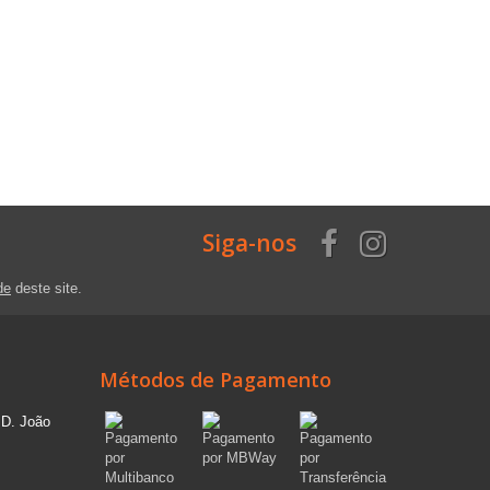
Siga-nos
de
deste site.
Métodos de Pagamento
 D. João