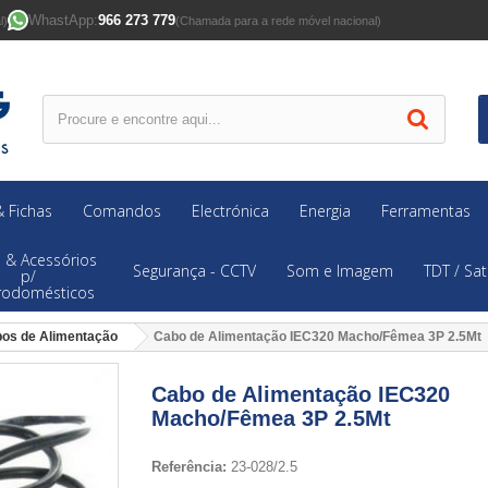
WhastApp:
966 273 779
l)
(Chamada para a rede móvel nacional)
 Fichas
Comandos
Electrónica
Energia
Ferramentas
 & Acessórios
Segurança - CCTV
Som e Imagem
TDT / Sat
p/
trodomésticos
os de Alimentação
Cabo de Alimentação IEC320 Macho/Fêmea 3P 2.5Mt
Cabo de Alimentação IEC320
Macho/Fêmea 3P 2.5Mt
Referência:
23-028/2.5