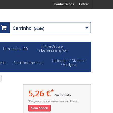
Contacte-nos
Entrar
Carrinho
(vazio)
Informática e
Iluminação LED
Telecomunicações
Utilidades / Diversos
élite
Electrodomésticos
/ Gadgets
5,26 €
*
IVA incluído
*Preço unid. e exclusivo compras Online
Sem Stock