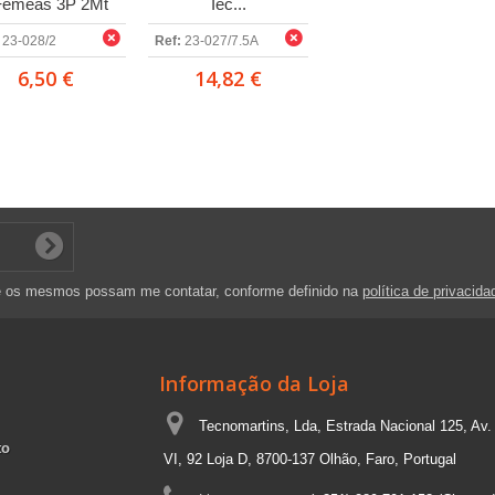
Fêmeas 3P 2Mt
Iec...
23-028/2
Ref:
23-027/7.5A
6,50 €
14,82 €
e os mesmos possam me contatar, conforme definido na
política de privacida
Informação da Loja
Tecnomartins, Lda, Estrada Nacional 125, Av.
to
VI, 92 Loja D, 8700-137 Olhão, Faro, Portugal