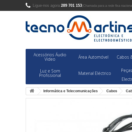
Ligue-nos agora:
289 701 153
(Chamada para a rede fixa naciona
Acessórios Áudio
Área Automóvel
Cabos &
Video
Peças
Luz e Som
Material Eléctrico
Profissional
Elec
Informática e Telecomunicações
Cabos
Cab