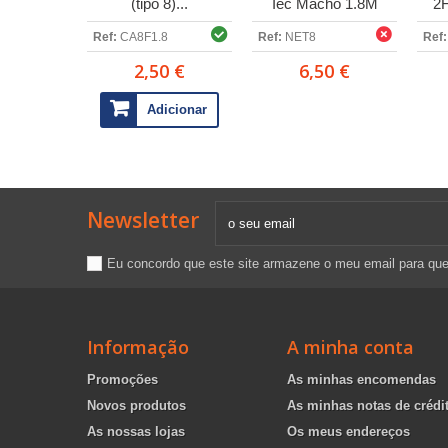
(tipo 8)...
Iec Macho 1.8M
2
Ref:
CA8F1.8
Ref:
NET8
Ref:
2,50 €
6,50 €
Adicionar
Newsletter
Eu concordo que este site armazene o meu email para qu
Informação
A minha conta
Promoções
As minhas encomendas
Novos produtos
As minhas notas de crédi
As nossas lojas
Os meus endereços