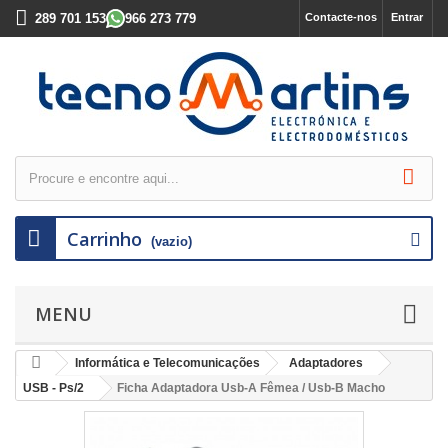
289 701 153
966 273 779
Contacte-nos
Entrar
Carrinho
(vazio)
MENU
Informática e Telecomunicações
Adaptadores
USB - Ps/2
Ficha Adaptadora Usb-A Fêmea / Usb-B Macho