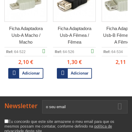
Ficha Adaptadora
Ficha Adaptadora
Ficha Adapta
Usb-A Macho /
Usb-A Fêmea /
Usb-B Fêmea /
Macho
Fêmea
A Fêmea
Ref:
64-522
Ref:
64-526
Ref:
64-534
2,10 €
1,30 €
2,11 €
Adicionar
Adicionar
Newsletter
Eu concordo que este site armazene o meu email para que os
mesmos possam me contatar, conforme definido na
política de
privacidade
deste site.