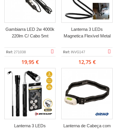
Gambiarra LED 2w 4000k
Lanterna 3 LEDs
220lm C/ Cabo 5mt
Magnetica Flexível Metal
Ref:
271038
Ref:
INVG147
19,95 €
12,75 €
Lanterna 3 LEDs
Lanterna de Cabeça com