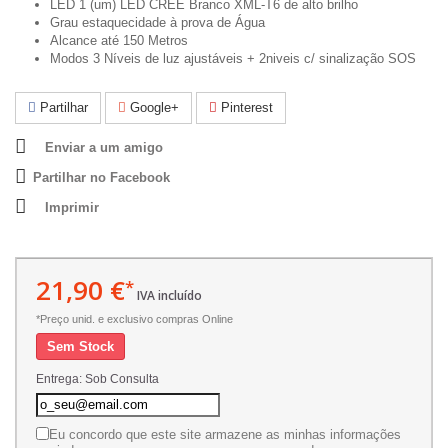
LED 1 (um) LED CREE Branco XML-T6 de alto brilho
Grau estaquecidade à prova de Água
Alcance até 150 Metros
Modos 3 Níveis de luz ajustáveis + 2niveis c/ sinalização SOS
Partilhar
Google+
Pinterest
Enviar a um amigo
Partilhar no Facebook
Imprimir
21,90 €
*
IVA incluído
*Preço unid. e exclusivo compras Online
Sem Stock
Entrega: Sob Consulta
Eu concordo que este site armazene as minhas informações