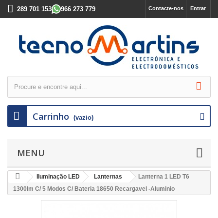
289 701 153
966 273 779
Contacte-nos
Entrar
Carrinho
(vazio)
MENU
Iluminação LED
Lanternas
Lanterna 1 LED T6
1300lm C/ 5 Modos C/ Bateria 18650 Recargavel -Aluminio