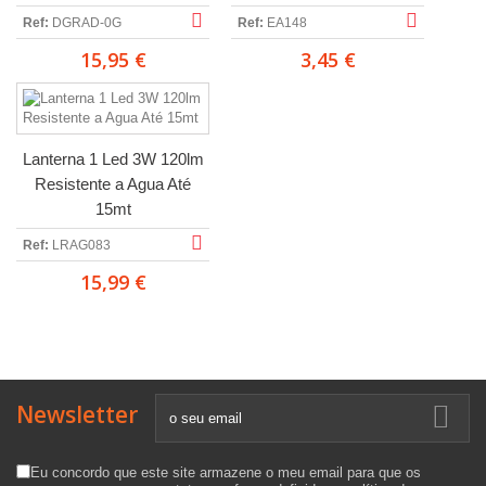
Ref:
DGRAD-0G
Ref:
EA148
15,95 €
3,45 €
Lanterna 1 Led 3W 120lm
Resistente a Agua Até
15mt
Ref:
LRAG083
15,99 €
Newsletter
Eu concordo que este site armazene o meu email para que os