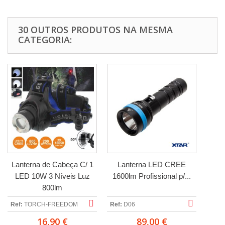
30 OUTROS PRODUTOS NA MESMA
CATEGORIA:
Lanterna de Cabeça C/ 1
Lanterna LED CREE
LED 10W 3 Níveis Luz
1600lm Profissional p/...
800lm
Ref:
TORCH-FREEDOM
Ref:
D06
16,90 €
89,00 €