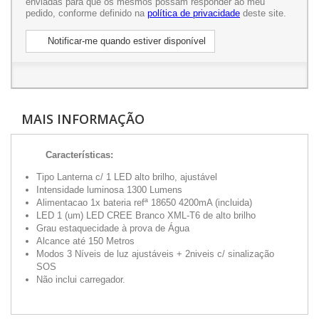
enviadas para que os mesmos possam responder ao meu
pedido, conforme definido na
política de privacidade
deste site.
Notificar-me quando estiver disponível
MAIS INFORMAÇÃO
Características:
Tipo Lanterna c/ 1 LED alto brilho, ajustável
Intensidade luminosa 1300 Lumens
Alimentacao 1x bateria refª 18650 4200mA (incluida)
LED 1 (um) LED CREE Branco XML-T6 de alto brilho
Grau estaquecidade à prova de Água
Alcance até 150 Metros
Modos 3 Níveis de luz ajustáveis + 2niveis c/ sinalização
SOS
Não inclui carregador.