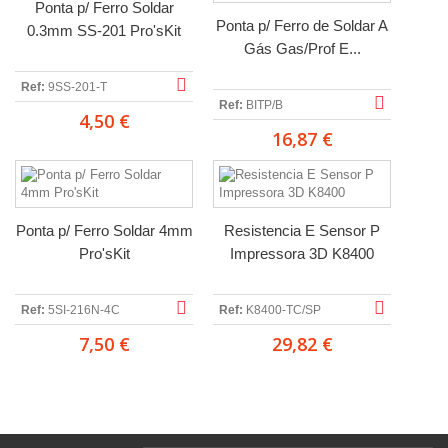
Ponta p/ Ferro Soldar
Ponta p/ Ferro de Soldar A
0.3mm SS-201 Pro'sKit
Gás Gas/Prof E...
Ref:
9SS-201-T
Ref:
BITP/B
4,50 €
16,87 €
Ponta p/ Ferro Soldar 4mm
Resistencia E Sensor P
Pro'sKit
Impressora 3D K8400
Ref:
5SI-216N-4C
Ref:
K8400-TC/SP
7,50 €
29,82 €