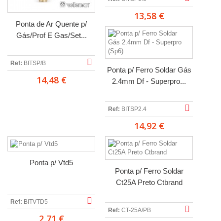
13,58 €
Ponta de Ar Quente p/
Gás/Prof E Gas/Set...
Ref:
BITSP/B
Ponta p/ Ferro Soldar Gás
14,48 €
2.4mm Df - Superpro...
Ref:
BITSP2.4
14,92 €
Ponta p/ Vtd5
Ponta p/ Ferro Soldar
Ct25A Preto Ctbrand
Ref:
BITVTD5
Ref:
CT-25A/PB
2,71 €