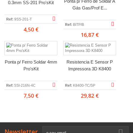
Ponta p/ Ferro de Soldar A
0.3mm SS-201 Pro'sKit
Gás Gas/Prof E...
Ref:
9SS-201-T
Ref:
BITP/B
4,50 €
16,87 €
Ponta p/ Ferro Soldar 4mm
Resistencia E Sensor P
Pro'sKit
Impressora 3D K8400
Ref:
5SI-216N-4C
Ref:
K8400-TC/SP
7,50 €
29,82 €
Newsletter