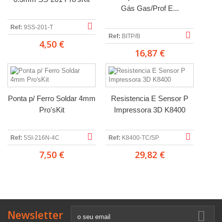
Gás Gas/Prof E...
Ref:
9SS-201-T
Ref:
BITP/B
4,50 €
16,87 €
Ponta p/ Ferro Soldar 4mm
Resistencia E Sensor P
Pro'sKit
Impressora 3D K8400
Ref:
5SI-216N-4C
Ref:
K8400-TC/SP
7,50 €
29,82 €
Newsletter